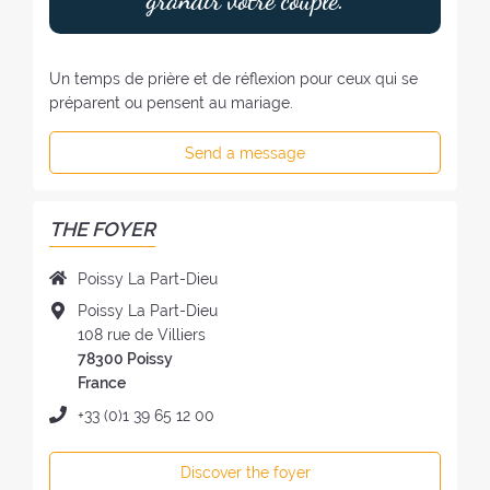
grandir votre couple.
:
Un temps de prière et de réflexion pour ceux qui se
préparent ou pensent au mariage.
Send a message
THE FOYER
N
Poissy La Part-Dieu
a
A
Poissy La Part-Dieu
m
d
108 rue de Villiers
e
d
78300 Poissy
o
r
France
f
e
P
+33 (0)1 39 65 12 00
t
s
h
h
s
o
e
Discover the foyer
o
n