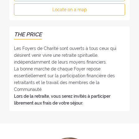
F
f
e
o
Locate on a map
t
:
y
h
e
e
r
F
THE PRICE
:
o
y
Les Foyers de Charité sont ouverts à tous ceux qui
e
désirent venir vivre une retraite spirituelle,
r
indépendamment de leurs moyens financiers.
:
La bonne marche de chaque Foyer repose
essentiellement sur la participation financière des
retraitants et le travail des membres de la
Communauté.
Lors de la retraite, vous serez invités à participer
librement aux frais de votre séjour.