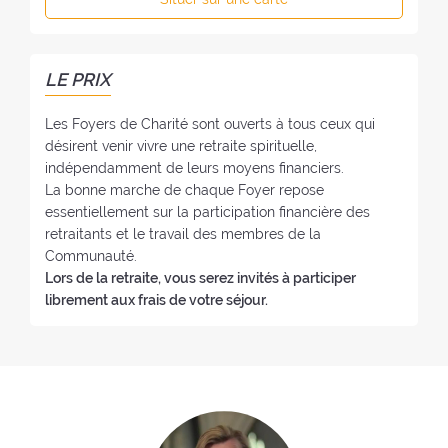
f
h
o
o
y
n
e
e
LE PRIX
r
:
:
Les Foyers de Charité sont ouverts à tous ceux qui
désirent venir vivre une retraite spirituelle,
indépendamment de leurs moyens financiers.
La bonne marche de chaque Foyer repose
essentiellement sur la participation financière des
retraitants et le travail des membres de la
Communauté.
Lors de la retraite, vous serez invités à participer
librement aux frais de votre séjour.