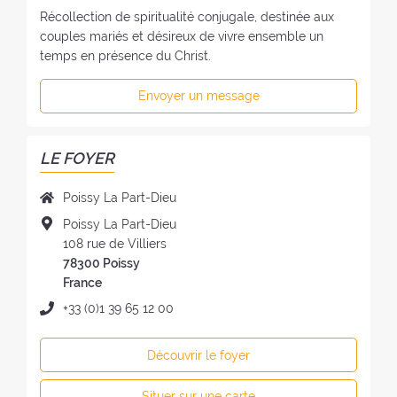
Récollection de spiritualité conjugale, destinée aux
couples mariés et désireux de vivre ensemble un
temps en présence du Christ.
Envoyer un message
LE FOYER
N
Poissy La Part-Dieu
o
A
Poissy La Part-Dieu
m
d
108 rue de Villiers
d
r
78300 Poissy
u
e
France
f
s
T
+33 (0)1 39 65 12 00
o
s
é
y
e
l
e
Découvrir le foyer
d
é
r
u
p
:
Situer sur une carte