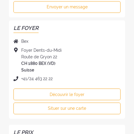
Envoyer un message
LE FOYER
N
Bex
o
A
Foyer Dents-du-Midi
m
d
Route de Gryon 22
d
r
CH 1880 BEX (VD)
u
e
Suisse
f
s
T
+41/24 463 22 22
o
s
é
y
e
l
e
Découvrir le foyer
d
é
r
u
p
:
Situer sur une carte
f
h
o
o
y
n
e
e
LE PRIX