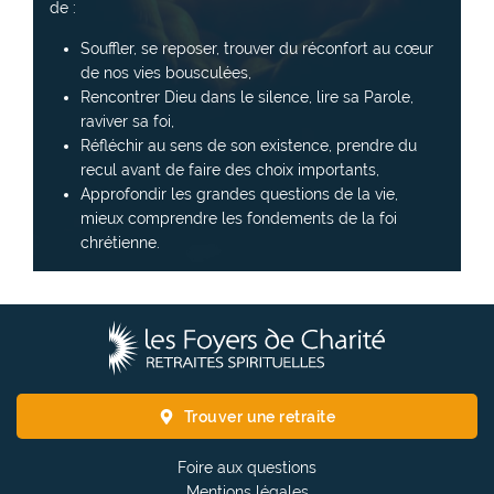
de :
Souffler, se reposer, trouver du réconfort au cœur
de nos vies bousculées,
Rencontrer Dieu dans le silence, lire sa Parole,
raviver sa foi,
Réfléchir au sens de son existence, prendre du
recul avant de faire des choix importants,
Approfondir les grandes questions de la vie,
mieux comprendre les fondements de la foi
chrétienne.
L
e
s
F
Trouver une retraite
o
y
Foire aux questions
e
Mentions légales