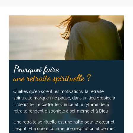
e
A
i
:
a
r
a
:
R
t
r
a
r
E
e
e
i
e
T
:
t
t
t
R
r
e
r
A
a
:
a
I
i
i
T
t
t
E
e
e
:
:
:
Pourquoi faire
une retraite spirituelle ?
Quelles qu’en soient les motivations, la retraite
spirituelle marque une pause, dans un lieu propice à
l’intériorité. Le cadre, le silence et le rythme de la
retraite rendent disponible à soi-même et à Dieu.
Une retraite spirituelle est une halte pour le cœur et
l’esprit. Elle opère comme une respiration et permet