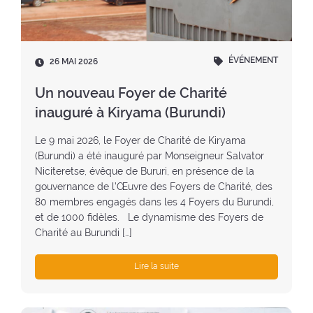
ÉVÉNEMENT
D
26 MAI 2026
a
t
Un nouveau Foyer de Charité
e
inauguré à Kiryama (Burundi)
:
Le 9 mai 2026, le Foyer de Charité de Kiryama
(Burundi) a été inauguré par Monseigneur Salvator
Niciteretse, évêque de Bururi, en présence de la
gouvernance de l’Œuvre des Foyers de Charité, des
80 membres engagés dans les 4 Foyers du Burundi,
et de 1000 fidèles. Le dynamisme des Foyers de
Charité au Burundi […]
Lire la suite