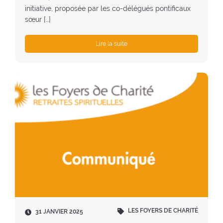
initiative, proposée par les co-délégués pontificaux
sœur […]
Lire la suite
LES FOYERS DE CHARITÉ
D
31 JANVIER 2025
a