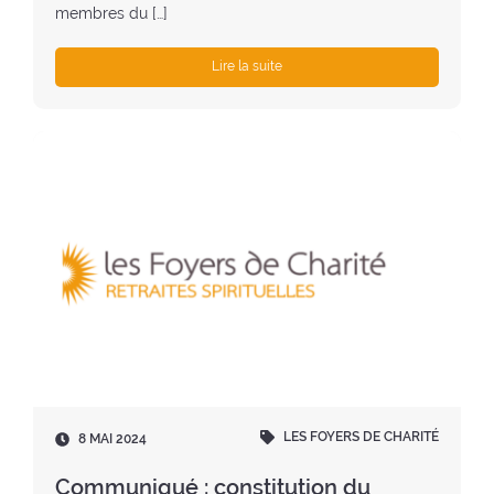
membres du […]
Lire la suite
LES FOYERS DE CHARITÉ
D
8 MAI 2024
a
t
Communiqué : constitution du