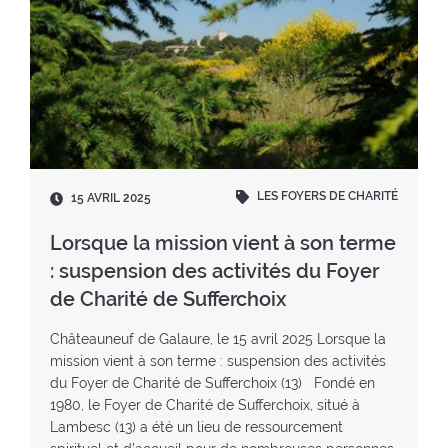
LES FOYERS DE CHARITÉ
D
15 AVRIL 2025
a
t
Lorsque la mission vient à son terme
e
: suspension des activités du Foyer
:
de Charité de Sufferchoix
Châteauneuf de Galaure, le 15 avril 2025 Lorsque la
mission vient à son terme : suspension des activités
du Foyer de Charité de Sufferchoix (13) Fondé en
1980, le Foyer de Charité de Sufferchoix, situé à
Lambesc (13) a été un lieu de ressourcement