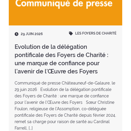
o
e
r
(
k
(
a
r
(
n
e
n
o
(
t
o
u
n
o
LES FOYERS DE CHARITÉ
D
29 JUIN 2026
u
v
o
u
a
v
e
u
r
t
Evolution de la délégation
e
l
v
à
e
pontificale des Foyers de Charité :
l
l
e
l
:
l
e
l
une marque de confiance pour
'
e
f
l
a
l’avenir de l’Œuvre des Foyers
f
e
e
c
e
n
f
c
Communiqué de presse Châteauneuf-de-Galaure, le
n
ê
e
u
29 juin 2026 Evolution de la délégation pontificale
ê
t
n
e
des Foyers de Charité : une marque de confiance
t
r
ê
i
pour l’avenir de l’Œuvre des Foyers Sœur Christine
r
e
t
l
Foulon, religieuse de l’Assomption, co-déléguée
e
)
r
)
pontificale des Foyers de Charité depuis février 2024,
)
e
remet sa charge pour raison de santé au Cardinal
)
Farrell, […]