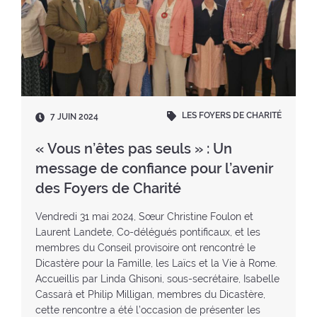
LES FOYERS DE CHARITÉ
D
7 JUIN 2024
a
t
« Vous n’êtes pas seuls » : Un
e
message de confiance pour l’avenir
:
des Foyers de Charité
Vendredi 31 mai 2024, Sœur Christine Foulon et
Laurent Landete, Co-délégués pontificaux, et les
membres du Conseil provisoire ont rencontré le
Dicastère pour la Famille, les Laïcs et la Vie à Rome.
Accueillis par Linda Ghisoni, sous-secrétaire, Isabelle
Cassarà et Philip Milligan, membres du Dicastère,
cette rencontre a été l’occasion de présenter les