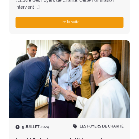
l’Œuvre des Foyers de Charité. Cette nomination
intervient […]
Lire la suite
LES FOYERS DE CHARITÉ
D
9 JUILLET 2024
a
t