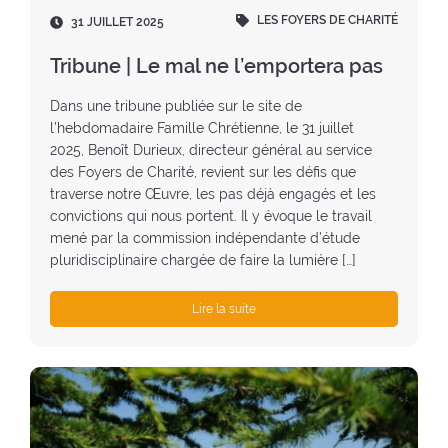
LES FOYERS DE CHARITÉ
D
31 JUILLET 2025
a
t
Tribune | Le mal ne l’emportera pas
e
:
Dans une tribune publiée sur le site de
l’hebdomadaire Famille Chrétienne, le 31 juillet
2025, Benoît Durieux, directeur général au service
des Foyers de Charité, revient sur les défis que
traverse notre Œuvre, les pas déjà engagés et les
convictions qui nous portent. Il y évoque le travail
mené par la commission indépendante d’étude
pluridisciplinaire chargée de faire la lumière […]
Lire la suite