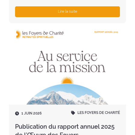
Lire la suite
LES FOYERS DE CHARITÉ
D
1 JUIN 2026
a
t
Publication du rapport annuel 2025
e