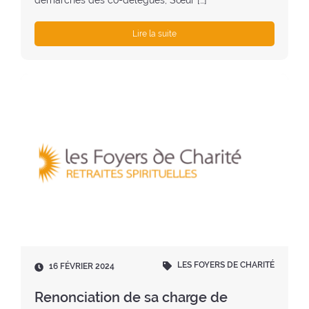
démarches des co-délégués, Sœur […]
Lire la suite
LES FOYERS DE CHARITÉ
D
16 FÉVRIER 2024
a
t
Renonciation de sa charge de
e