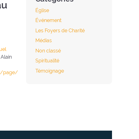
au
Église
Événement
Les Foyers de Charité
Médias
tuel
Non classé
 Alain
Spiritualité
Témoignage
r/page/