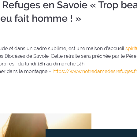
Refuges en Savoie « Trop be
Dieu fait homme ! »
tude et dans un cadre sublime, est une maison d’accueil
spiri
es Diocèses de Savoie. Cette retraite sera prêchée par le Père
raires : du lundi 18h au dimanche 14h.
cher dans la montagne –
https://www.
notredamedesrefuges.f