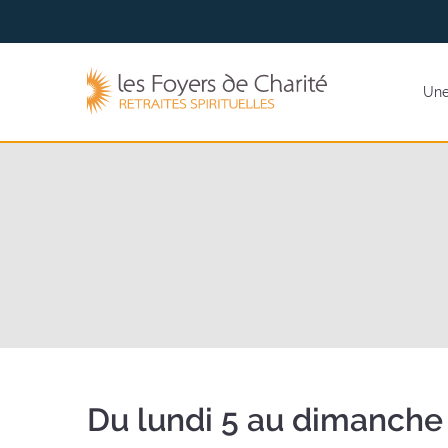
Aller
Aller au
au
contenu
menu
Les
Une 
Foyers
de
Charité
(retour
à
l'accueil)
Du lundi 5 au dimanche 