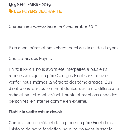
o
e
r
(
D
9 SEPTEMBRE 2019
k
(
a
r
a
LES FOYERS DE CHARITÉ
(
n
e
t
n
o
(
t
e
Châteauneuf-de-Galaure, le 9 septembre 2019
o
u
n
o
:
u
v
o
u
v
e
u
r
Bien chers pères et bien chers membres laïcs des Foyers,
e
l
v
à
l
l
e
l
Chers amis des Foyers,
l
e
l
'
e
f
l
a
En 2018-2019, nous avons été interpellés à plusieurs
f
e
e
c
reprises au sujet du père Georges Finet sans pouvoir
e
n
f
c
vérifier nous-mêmes la véracité des témoignages. L’un
n
ê
e
u
d’entre eux, particulièrement douloureux, a été diffusé à la
ê
t
n
e
radio et par internet, créant trouble et réactions chez des
t
r
ê
i
personnes, en interne comme en externe.
r
e
t
l
e
)
r
Etablir la vérité est un devoir
)
)
e
Compte tenu du rôle et de la place du père Finet dans
)
l’histoire de notre fondation, nous ne pouvons laisser le