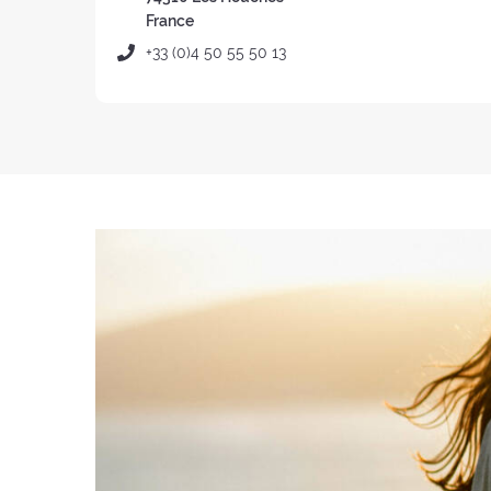
:
France
Téléphone
+33 (0)4 50 55 50 13
: