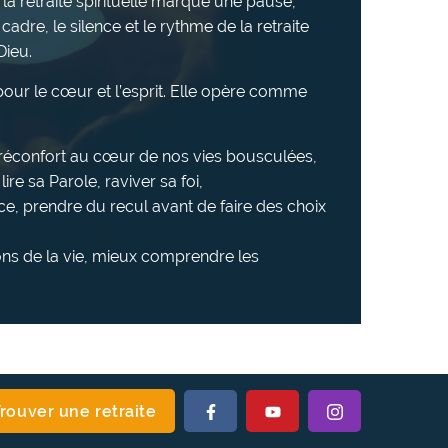
 la retraite spirituelle marque une pause,
 cadre, le silence et le rythme de la retraite
Dieu.
e pour le cœur et l’esprit. Elle opère comme
u réconfort au cœur de nos vies bousculées,
ire sa Parole, raviver sa foi,
ce, prendre du recul avant de faire des choix
ns de la vie, mieux comprendre les
Suivez-
Suivez-
Suivez-
rouver une retraite
nous
nous
nous