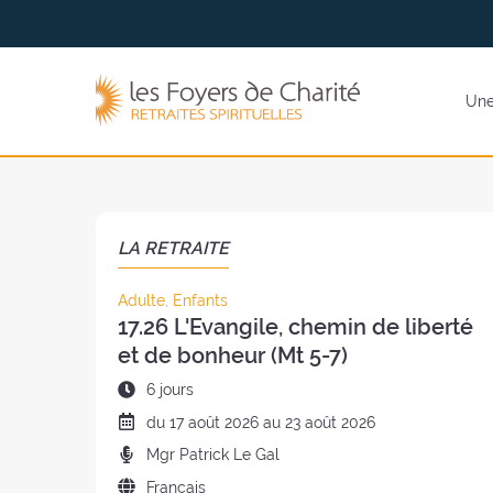
Aller
Aller au
au
contenu
menu
Les
Une 
Foyers
de
Charité
(retour
à
LA RETRAITE
l'accueil)
Catégorie
Adulte, Enfants
17.26 L'Evangile, chemin de liberté
de
la
et de bonheur (Mt 5-7)
retraite
Durée
6 jours
:
de
Date
du 17 août 2026 au 23 août 2026
la
de
Prédicateurs
Mgr Patrick Le Gal
retraite
la
:
:
Langue
Français