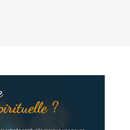
e
pirituelle ?