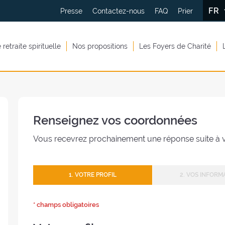
FR
Presse
Contactez-nous
FAQ
Prier
retraite spirituelle
Nos propositions
Les Foyers de Charité
Renseignez vos coordonnées
Vous recevrez prochainement une réponse suite à 
1. VOTRE PROFIL
2. VOS INFORM
* champs obligatoires