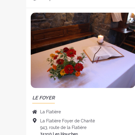
retraite
de
:
la
retraite
:
LE FOYER
Nom
La Flatière
du
Adresse
La Flatière Foyer de Charité
foyer
du
943, route de la Flatière
:
foyer
74310 Les Houches