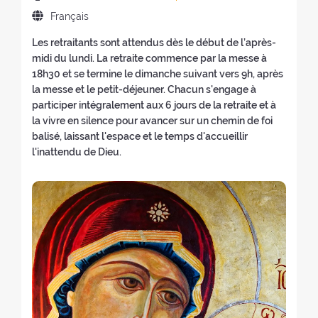
é
t
o
e
r
(
r
e
L
Français
e
k
(
a
r
é
d
a
d
(
n
e
d
Les retraitants sont attendus dès le début de l’après-
e
n
e
n
o
(
t
i
midi du lundi. La retraite commence par la messe à
l
g
l
o
u
n
o
c
18h30 et se termine le dimanche suivant vers 9h, après
a
u
a
u
v
o
u
a
la messe et le petit-déjeuner. Chacun s'engage à
r
e
r
v
e
u
r
t
participer intégralement aux 6 jours de la retraite et à
e
d
e
e
l
v
à
e
la vivre en silence pour avancer sur un chemin de foi
t
e
t
l
l
e
l
u
balisé, laissant l'espace et le temps d'accueillir
r
l
r
l
e
l
'
r
l'inattendu de Dieu.
a
a
a
e
f
l
a
s
i
r
i
f
e
e
c
:
t
e
t
e
n
f
c
e
t
e
n
ê
e
u
:
r
:
ê
t
n
e
a
t
r
ê
i
i
r
e
t
l
t
e
)
r
)
e
)
e
:
)