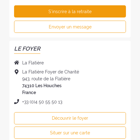
S'inscrire à la retraite
Envoyer un message
LE FOYER
N
La Flatière
o
A
La Flatière Foyer de Charité
m
d
943, route de la Flatière
d
r
74310 Les Houches
u
e
France
f
s
T
+33 (0)4 50 55 50 13
o
s
é
y
e
l
e
Découvrir le foyer
d
é
r
u
p
:
Situer sur une carte
f
h