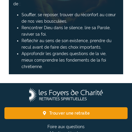
de :
Souffler, se reposer, trouver du réconfort au cœur
de nos vies bousculées,
Rencontrer Dieu dans le silence, lire sa Parole,
raviver sa foi,
Réfléchir au sens de son existence, prendre du
recul avant de faire des choix importants,
Approfondir les grandes questions de la vie,
mieux comprendre les fondements de la foi
chrétienne.
L
e
s
F
Trouver une retraite
o
y
Foire aux questions
e