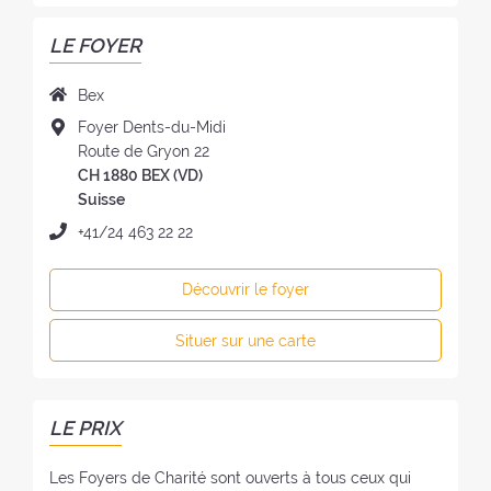
LE FOYER
N
Bex
o
A
Foyer Dents-du-Midi
m
d
Route de Gryon 22
d
r
CH 1880 BEX (VD)
u
e
Suisse
f
s
T
+41/24 463 22 22
o
s
é
y
e
l
e
Découvrir le foyer
d
é
r
u
p
:
Situer sur une carte
f
h
o
o
y
n
e
e
LE PRIX
r
:
:
Les Foyers de Charité sont ouverts à tous ceux qui