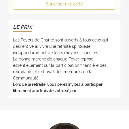
p
:
Situer sur une carte
f
h
o
o
y
n
e
e
LE PRIX
r
:
:
Les Foyers de Charité sont ouverts à tous ceux qui
désirent venir vivre une retraite spirituelle,
indépendamment de leurs moyens financiers.
La bonne marche de chaque Foyer repose
essentiellement sur la participation financière des
retraitants et le travail des membres de la
Communauté.
Lors de la retraite, vous serez invités à participer
librement aux frais de votre séjour.