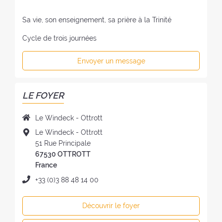
Sa vie, son enseignement, sa prière à la Trinité
Cycle de trois journées
Envoyer un message
LE FOYER
N
Le Windeck - Ottrott
o
A
Le Windeck - Ottrott
m
d
51 Rue Principale
d
r
67530 OTTROTT
u
e
France
f
s
T
+33 (0)3 88 48 14 00
o
s
é
y
e
l
e
Découvrir le foyer
d
é
r
u