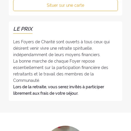
p
:
Situer sur une carte
f
h
o
o
y
n
e
e
LE PRIX
r
:
:
Les Foyers de Charité sont ouverts à tous ceux qui
désirent venir vivre une retraite spirituelle,
indépendamment de leurs moyens financiers.
La bonne marche de chaque Foyer repose
essentiellement sur la participation financière des
retraitants et le travail des membres de la
Communauté.
Lors de la retraite, vous serez invités à participer
librement aux frais de votre séjour.