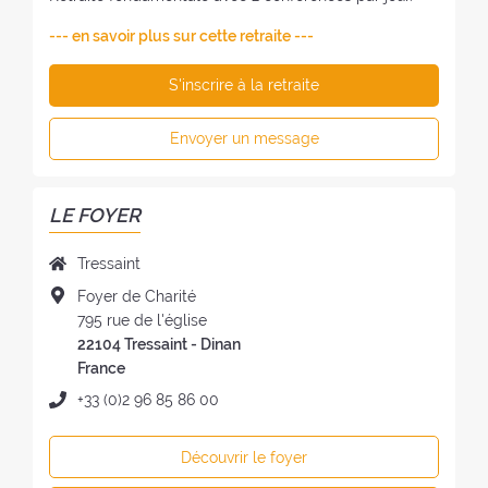
--- en savoir plus sur cette retraite ---
S'inscrire à la retraite
Envoyer un message
LE FOYER
N
Tressaint
o
A
Foyer de Charité
m
d
795 rue de l'église
d
r
22104 Tressaint - Dinan
u
e
France
f
s
T
+33 (0)2 96 85 86 00
o
s
é
y
e
l
e
Découvrir le foyer
d
é
r
u