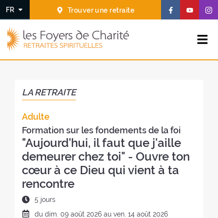
Aller
Aller au
S
S
S
FR
Trouver une retraite
au
contenu
u
u
u
menu
i
i
i
L
v
v
v
Déployer le menu
e
e
e
e
s
z
z
z
F
-
-
-
o
n
n
n
y
LA RETRAITE
o
o
o
e
u
u
u
r
Adulte
s
s
s
s
s
s
s
d
Formation sur les fondements de la foi
u
u
u
e
"Aujourd'hui, il faut que j'aille
r
r
r
C
demeurer chez toi" - Ouvre ton
F
Y
I
h
cœur à ce Dieu qui vient à ta
a
o
n
a
rencontre
c
u
s
r
e
t
t
i
D
5 jours
b
u
a
t
u
o
b
g
D
du
dim.
09 août 2026 au
ven.
14 août 2026
é