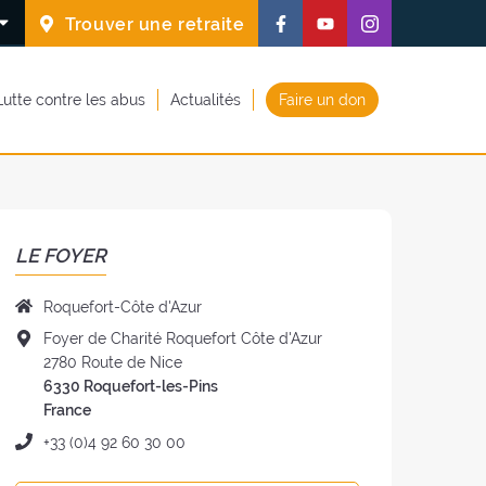
Suivez-
Suivez-
Suivez-
Trouver une retraite
nous
nous
nous
sur
sur
sur
Lutte contre les abus
Actualités
Faire un don
Facebook
Youtube
Instagram
(nouvelle
(nouvelle
(nouvelle
fenêtre)
fenêtre)
fenêtre)
LE FOYER
Nom
Roquefort-Côte d'Azur
du
Adresse
Foyer de Charité Roquefort Côte d'Azur
foyer
du
2780 Route de Nice
:
foyer
6330 Roquefort-les-Pins
:
France
Téléphone
+33 (0)4 92 60 30 00
: