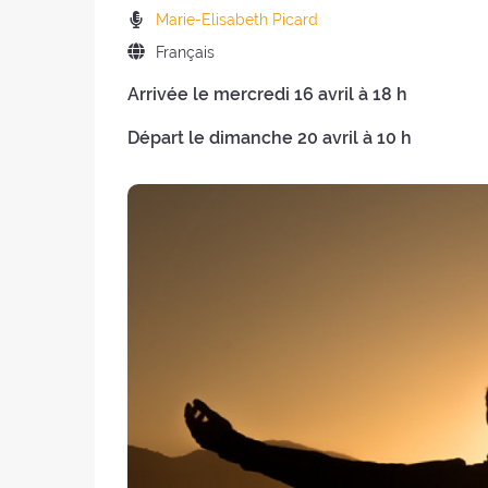
la
de
Prédicateurs
Marie-Elisabeth Picard
retraite
la
:
:
Langue
Français
retraite
de
:
Arrivée le mercredi 16 avril à 18 h
la
retraite
Départ le dimanche 20 avril à 10 h
: