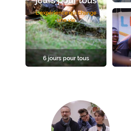
jours pour tous
Une exp
L'expérience qui change
Un acc
une vie
6 jours pour tous
Une expérience unique et fondatrice,
Une re
à la lumière de l’Evangile. 6 jours
d’âge
dans le silence pour se former, prier,
enrac
célébrer sa foi ou se mettre en
chemin.