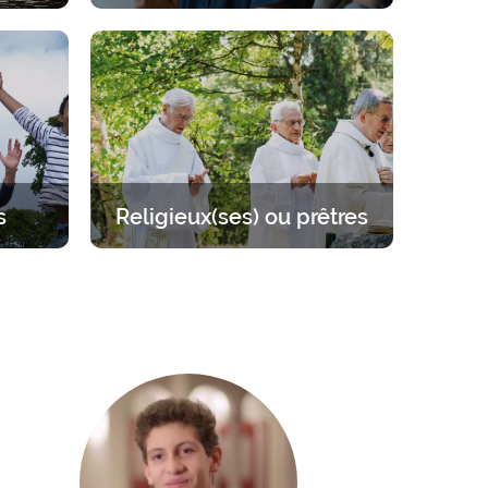
gard de
Retraites pour les enfants de 6 à 12
 couple,
ans. Un programme équilibré entre
r.
prière, enseignements, jeux et
activités.
s
Religieux(ses) ou prêtres
 sur
Se mettre à l’écart pour se
llant de
ressourcer auprès du Seigneur.