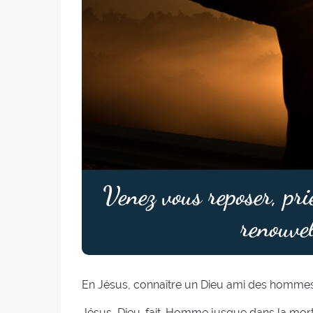
Venez vous reposer, pri
renouvel
En Jésus, connaître un Dieu ami des hommes, 
Jésus, Dieu-fait-Homme jusque dans la mort; 