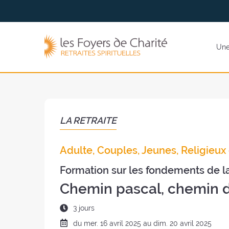
Aller
Aller au
au
contenu
menu
Les
Une 
Foyers
de
Charité
(retour
à
l'accueil)
LA RETRAITE
Adulte, Couples, Jeunes, Religieux 
Formation sur les fondements de la
Chemin pascal, chemin d
Durée
3 jours
de
Date
du
mer.
16 avril 2025 au
dim.
20 avril 2025