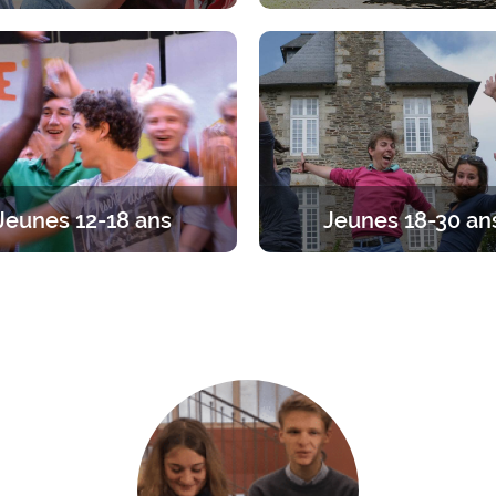
érience spirituelle en famille.
Une pause à deux sous le re
ueil spécifique à chaque âge,
Dieu. 2 jours pour s’arrêter en
parents et enfants.
discerner, dialoguer, prie
Jeunes 12-18 ans
Jeunes 18-30 an
traite entre ados, par tranches
Du temps pour se recentrer
s. Diverses propositions pour
l’essentiel. Des propositions a
iner sa foi en vivant l’amitié
1 jour à 1 an.
entre jeunes.