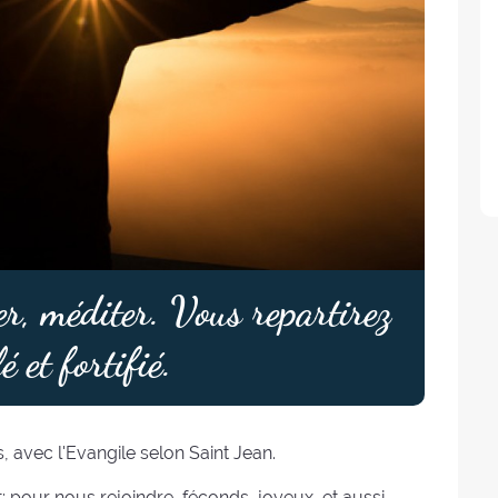
er, méditer. Vous repartirez
é et fortifié.
avec l'Evangile selon Saint Jean.
pour nous rejoindre, féconds, joyeux, et aussi