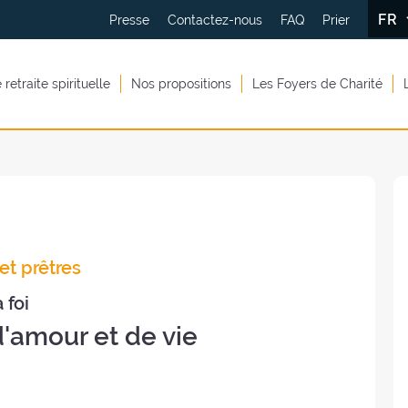
FR
Presse
Contactez-nous
FAQ
Prier
retraite spirituelle
Nos propositions
Les Foyers de Charité
et prêtres
 foi
'amour et de vie