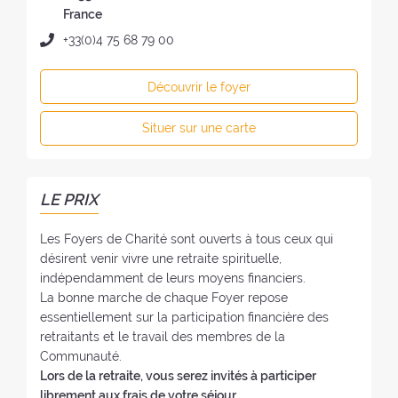
u
e
France
f
s
T
+33(0)4 75 68 79 00
o
s
é
y
e
l
e
Découvrir le foyer
d
é
r
u
p
:
Situer sur une carte
f
h
o
o
y
n
e
e
LE PRIX
r
:
:
Les Foyers de Charité sont ouverts à tous ceux qui
désirent venir vivre une retraite spirituelle,
indépendamment de leurs moyens financiers.
La bonne marche de chaque Foyer repose
essentiellement sur la participation financière des
retraitants et le travail des membres de la
Communauté.
Lors de la retraite, vous serez invités à participer
librement aux frais de votre séjour.