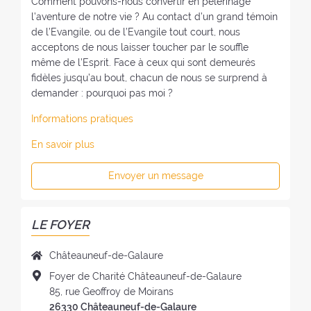
Comment pouvons-nous convertir en pèlerinage
l’aventure de notre vie ? Au contact d’un grand témoin
de l’Evangile, ou de l’Evangile tout court, nous
acceptons de nous laisser toucher par le souffle
même de l’Esprit. Face à ceux qui sont demeurés
fidèles jusqu’au bout, chacun de nous se surprend à
demander : pourquoi pas moi ?
Informations pratiques
En savoir plus
Envoyer un message
LE FOYER
N
Châteauneuf-de-Galaure
o
A
Foyer de Charité Châteauneuf-de-Galaure
m
d
85, rue Geoffroy de Moirans
d
r
26330 Châteauneuf-de-Galaure