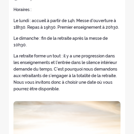
e
é
o
e
r
(
d
a
d
d
Horaires :
k
(
a
r
e
n
e
i
(
n
e
l
g
l
Le lundi : accueil à partir de 14h. Messe d'ouverture à
c
n
o
(
t
a
u
a
18h30. Repas à 19h30. Premier enseignement à 20h30.
a
o
u
n
o
r
e
r
t
u
v
o
u
e
d
Le dimanche : fin de la retraite après la messe de
e
e
v
e
u
r
t
e
10h30.
t
u
e
l
v
à
r
l
r
r
La retraite forme un tout : il y a une progression dans
l
l
e
l
a
a
a
s
les enseignements et l'entrée dans le silence intérieur
l
e
l
'
i
r
i
:
demande du temps. C'est pourquoi nous demandons
e
f
l
a
t
e
t
aux retraitants de s’engager à la totalité de la retraite.
f
e
e
c
e
t
e
Nous vous invitons donc à choisir une date où vous
e
n
f
c
:
r
:
pourrez être disponible.
n
ê
e
u
a
ê
t
n
e
i
t
r
ê
i
t
r
e
t
l
e
e
)
r
)
:
)
e
)