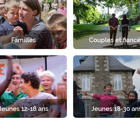
Familles
Couples et fianc
érience spirituelle en famille.
Une pause à deux sous le re
ueil spécifique à chaque âge,
Dieu. 2 jours pour s’arrêter en
parents et enfants.
discerner, dialoguer, prie
Jeunes 12-18 ans
Jeunes 18-30 an
traite entre ados, par tranches
Du temps pour se recentrer
s. Diverses propositions pour
l’essentiel. Des propositions a
iner sa foi en vivant l’amitié
1 jour à 1 an.