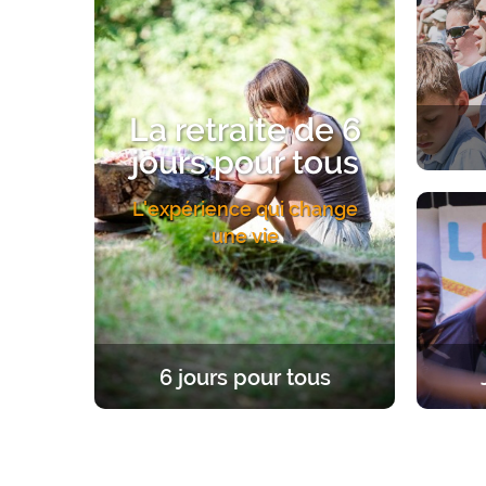
La retraite de 6
jours pour tous
Une exp
L'expérience qui change
Un acc
une vie
6 jours pour tous
Une expérience unique et fondatrice,
Une re
à la lumière de l’Evangile. 6 jours
d’âge
dans le silence pour se former, prier,
enrac