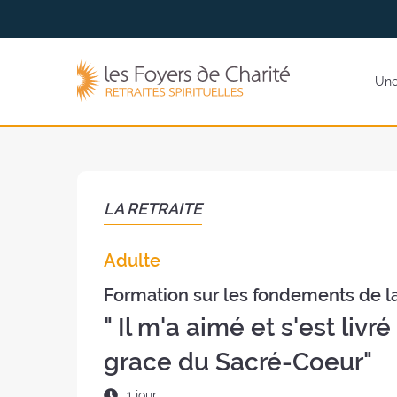
Aller
Aller au
au
contenu
menu
Les
Une 
Foyers
de
Charité
(retour
à
l'accueil)
LA RETRAITE
Adulte
Formation sur les fondements de la
" Il m'a aimé et s'est livr
grace du Sacré-Coeur"
Durée
1 jour