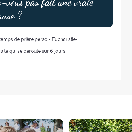
-vous pas fait une vraie
ause ?
: temps de prière perso - Eucharistie-
aite qui se déroule sur 6 jours.