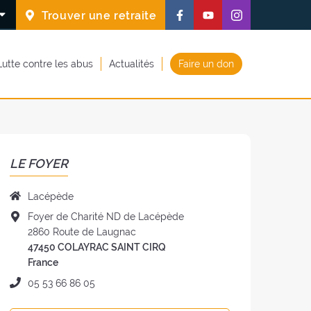
Suivez-
Suivez-
Suivez-
Trouver une retraite
nous
nous
nous
sur
sur
sur
Lutte contre les abus
Actualités
Faire un don
Facebook
Youtube
Instagram
(nouvelle
(nouvelle
(nouvelle
fenêtre)
fenêtre)
fenêtre)
LE FOYER
Nom
Lacépède
du
Adresse
Foyer de Charité ND de Lacépède
foyer
du
2860 Route de Laugnac
:
foyer
47450 COLAYRAC SAINT CIRQ
:
France
Téléphone
05 53 66 86 05
: