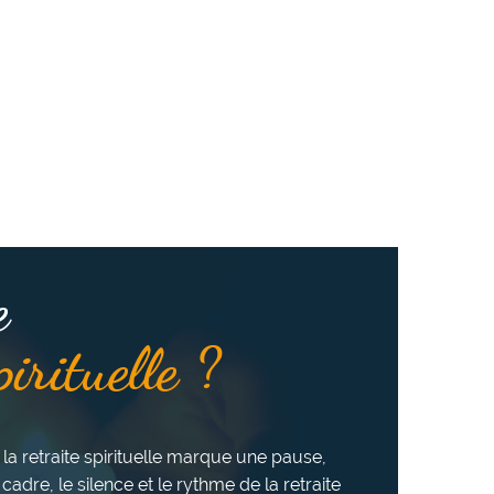
e
pirituelle ?
 la retraite spirituelle marque une pause,
 cadre, le silence et le rythme de la retraite