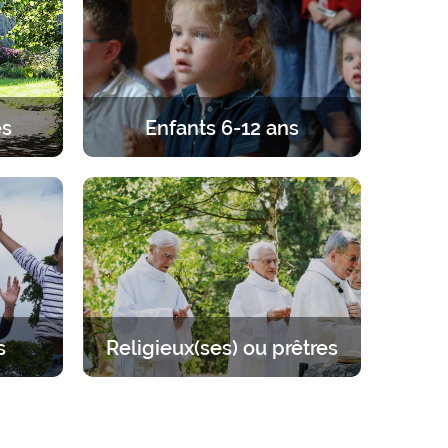
és
Enfants 6-12 ans
gard de
Retraites pour les enfants de 6 à 12
 couple,
ans. Un programme équilibré entre
r.
prière, enseignements, jeux et
activités.
s
Religieux(ses) ou prêtres
 sur
Se mettre à l’écart pour se
llant de
ressourcer auprès du Seigneur.