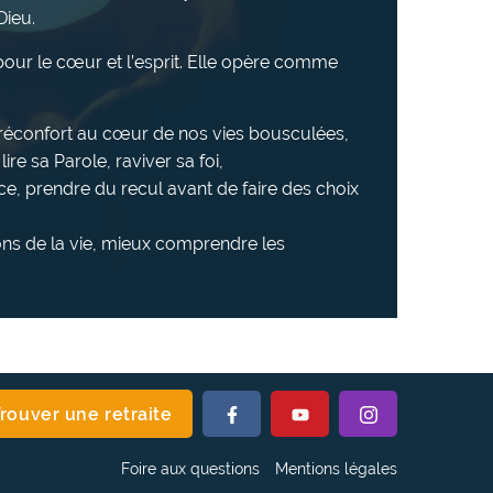
Dieu.
e pour le cœur et l’esprit. Elle opère comme
u réconfort au cœur de nos vies bousculées,
ire sa Parole, raviver sa foi,
ce, prendre du recul avant de faire des choix
ns de la vie, mieux comprendre les
Suivez-
Suivez-
Suivez-
rouver une retraite
nous
nous
nous
sur
sur
sur
Foire aux questions
Mentions légales