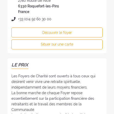
d
2780 Route de Nice
d
r
6330 Roquefort-les-Pins
u
e
France
f
s
T
+33 (0)4 92 60 30 00
o
s
é
y
e
l
e
Découvrir le foyer
d
é
r
u
p
:
Situer sur une carte
f
h
o
o
y
n
e
e
LE PRIX
r
:
:
Les Foyers de Charité sont ouverts à tous ceux qui
désirent venir vivre une retraite spirituelle,
indépendamment de leurs moyens financiers.
La bonne marche de chaque Foyer repose
essentiellement sur la participation financière des
retraitants et le travail des membres de la
Communauté.