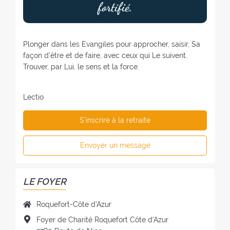
fortifié.
Plonger dans les Evangiles pour approcher, saisir, Sa
façon d'être et de faire, avec ceux qui Le suivent.
Trouver, par Lui, le sens et la force.
Lectio
S'inscrire à la retraite
Envoyer un message
LE FOYER
N
Roquefort-Côte d'Azur
o
A
Foyer de Charité Roquefort Côte d'Azur
m