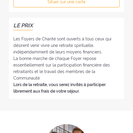
:
Situer sur une carte
f
h
o
o
y
n
e
e
LE PRIX
r
:
:
Les Foyers de Charité sont ouverts à tous ceux qui
désirent venir vivre une retraite spirituelle,
indépendamment de leurs moyens financiers.
La bonne marche de chaque Foyer repose
essentiellement sur la participation financière des
retraitants et le travail des membres de la
Communauté.
Lors de la retraite, vous serez invités à participer
librement aux frais de votre séjour.