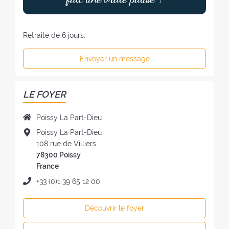
Retraite de 6 jours.
Envoyer un message
LE FOYER
N
Poissy La Part-Dieu
o
A
Poissy La Part-Dieu
m
d
108 rue de Villiers
d
r
78300 Poissy
u
e
France
f
s
T
+33 (0)1 39 65 12 00
o
s
é
y
e
l
e
Découvrir le foyer
d
é
r
u
p