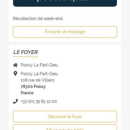
Récollection de week-end.
Envoyer un message
LE FOYER
N
Poissy La Part-Dieu
o
A
Poissy La Part-Dieu
m
d
108 rue de Villiers
d
r
78300 Poissy
u
e
France
f
s
T
+33 (0)1 39 65 12 00
o
s
é
y
e
l
e
Découvrir le foyer
d
é
r
u
p
: