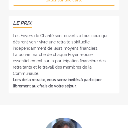
Situer sur une carte
f
h
o
o
y
n
e
e
LE PRIX
r
:
:
Les Foyers de Charité sont ouverts à tous ceux qui
désirent venir vivre une retraite spirituelle,
indépendamment de leurs moyens financiers.
La bonne marche de chaque Foyer repose
essentiellement sur la participation financière des
retraitants et le travail des membres de la
Communauté.
Lors de la retraite, vous serez invités à participer
librement aux frais de votre séjour.