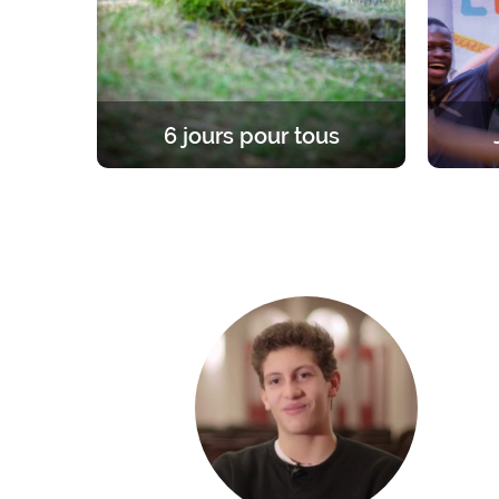
6 jours pour tous
Une expérience unique et fondatrice,
Une re
à la lumière de l’Evangile. 6 jours
d’âge
dans le silence pour se former, prier,
enrac
célébrer sa foi ou se mettre en
chemin.