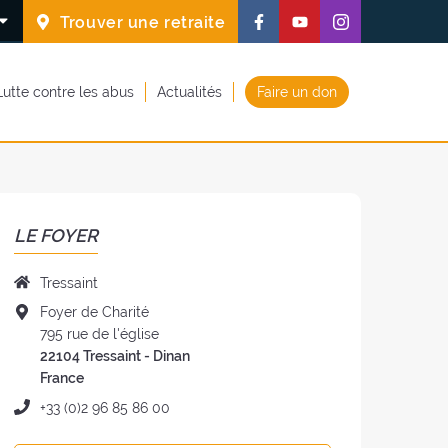
Suivez-
Suivez-
Suivez-
Trouver une retraite
nous
nous
nous
sur
sur
sur
Lutte contre les abus
Actualités
Faire un don
Facebook
Youtube
Instagram
(nouvelle
(nouvelle
(nouvelle
fenêtre)
fenêtre)
fenêtre)
LE FOYER
Nom
Tressaint
du
Adresse
Foyer de Charité
foyer
du
795 rue de l'église
:
foyer
22104 Tressaint - Dinan
:
France
Téléphone
+33 (0)2 96 85 86 00
: