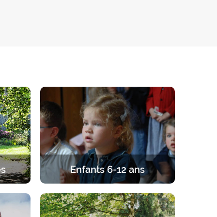
és
Enfants 6-12 ans
gard de
Retraites pour les enfants de 6 à 12
 couple,
ans. Un programme équilibré entre
r.
prière, enseignements, jeux et