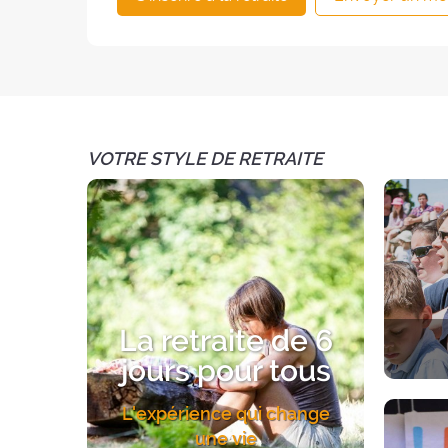
VOTRE STYLE DE RETRAITE
La retraite de 6
jours pour tous
Une exp
L'expérience qui change
Un acc
une vie