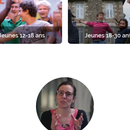
Jeunes 12-18 ans
Jeunes 18-30 an
traite entre ados, par tranches
Du temps pour se recentrer
s. Diverses propositions pour
l’essentiel. Des propositions a
iner sa foi en vivant l’amitié
1 jour à 1 an.
entre jeunes.