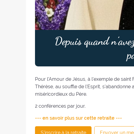
Depuis quand n’avez
p
Pour l'Amour de Jésus, à l'exemple de saint 
Thérèse, au souffle de l'Esprit, s'abandonne
miséricordieux du Père.
2 conférences par jour.
--- en savoir plus sur cette retraite ---
S'inscrire à la retraite
Envoyer un me