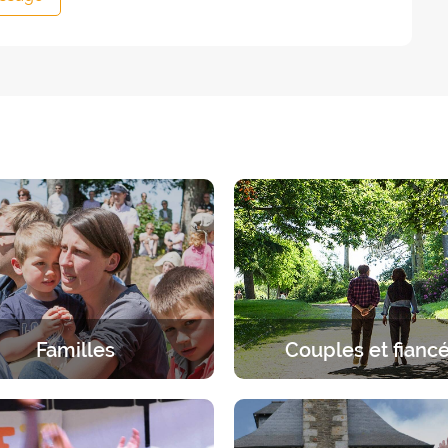
Familles
Couples et fianc
érience spirituelle en famille.
Une pause à deux sous le re
ueil spécifique à chaque âge,
Dieu. 2 jours pour s’arrêter en
parents et enfants.
discerner, dialoguer, prie