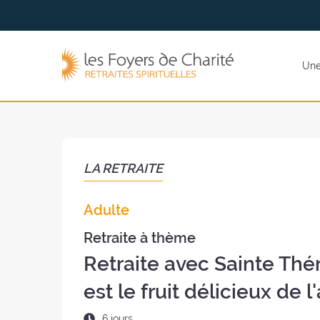
Aller
Aller au
au
contenu
menu
Les
Une 
Foyers
de
Charité
(retour
à
l'accueil)
LA RETRAITE
Adulte
Retraite à thème
Retraite avec Sainte Thé
est le fruit délicieux de 
Durée
6 jours