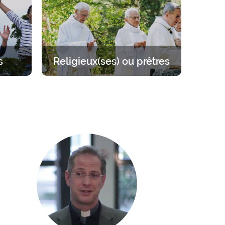
activités.
s
Religieux(ses) ou prêtres
 sur
Se mettre à l’écart pour se
llant de
ressourcer auprès du Seigneur.