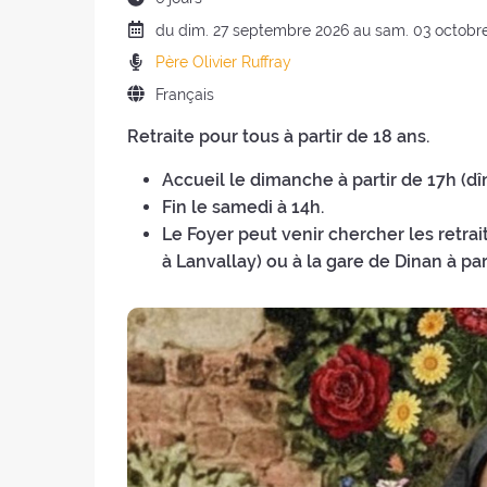
de
Date
du
dim.
27 septembre 2026 au
sam.
03 octobr
la
de
Prédicateurs
Père Olivier Ruffray
retraite
la
:
:
Langue
Français
retraite
de
:
Retraite pour tous à partir de 18 ans.
la
retraite
Accueil le dimanche à partir de 17h (dî
:
Fin le samedi à 14h.
Le Foyer peut venir chercher les retrait
à Lanvallay) ou à la gare de Dinan à pa