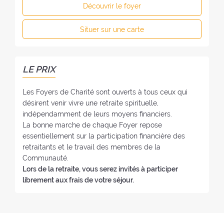
l
e
Découvrir le foyer
d
é
r
u
p
:
Situer sur une carte
f
h
o
o
y
n
e
e
LE PRIX
r
:
:
Les Foyers de Charité sont ouverts à tous ceux qui
désirent venir vivre une retraite spirituelle,
indépendamment de leurs moyens financiers.
La bonne marche de chaque Foyer repose
essentiellement sur la participation financière des
retraitants et le travail des membres de la
Communauté.
Lors de la retraite, vous serez invités à participer
librement aux frais de votre séjour.