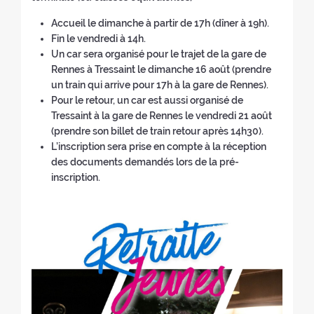
g
e
o
e
r
(
e
u
l
Accueil le dimanche à partir de 17h (dîner à 19h).
k
(
a
r
l
e
a
Fin le vendredi à 14h.
(
n
e
a
d
r
Un car sera organisé pour le trajet de la gare de
n
o
(
t
r
e
e
Rennes à Tressaint le dimanche 16 août (prendre
o
u
n
o
e
l
t
un train qui arrive pour 17h à la gare de Rennes).
u
v
o
u
t
a
r
Pour le retour, un car est aussi organisé de
v
e
u
r
r
r
a
Tressaint à la gare de Rennes le vendredi 21 août
e
l
v
à
a
e
i
(prendre son billet de train retour après 14h30).
l
l
e
l
i
t
t
L’inscription sera prise en compte à la réception
l
e
l
'
t
r
e
des documents demandés lors de la pré-
e
f
l
a
e
a
:
inscription.
f
e
e
c
:
i
e
n
f
c
t
n
ê
e
u
e
ê
t
n
e
:
t
r
ê
i
r
e
t
l
e
)
r
)
)
e
)