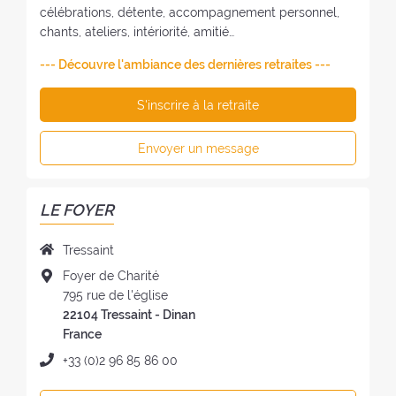
célébrations, détente, accompagnement personnel,
chants, ateliers, intériorité, amitié…
--- Découvre l'ambiance des dernières retraites ---
S'inscrire à la retraite
Envoyer un message
LE FOYER
N
Tressaint
o
A
Foyer de Charité
m
d
795 rue de l'église
d
r
22104 Tressaint - Dinan
u
e
France
f
s
T
+33 (0)2 96 85 86 00
o
s
é
y
e