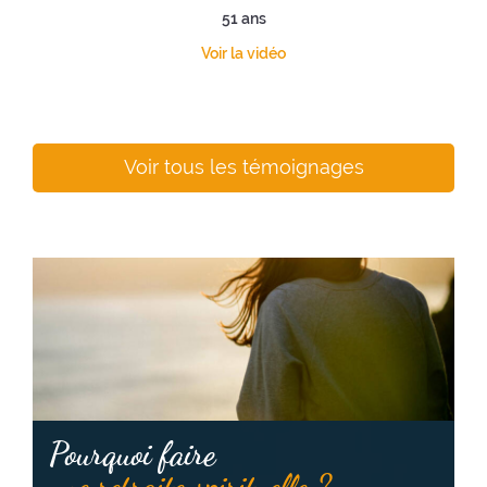
51 ans
Voir la vidéo
Voir tous les témoignages
Pourquoi faire
une retraite spirituelle ?