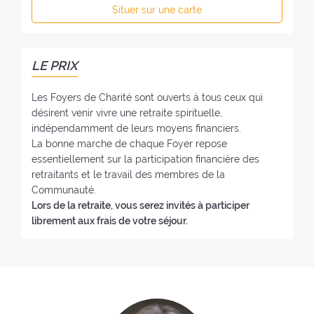
p
:
Situer sur une carte
f
h
o
o
y
n
e
e
LE PRIX
r
:
:
Les Foyers de Charité sont ouverts à tous ceux qui
désirent venir vivre une retraite spirituelle,
indépendamment de leurs moyens financiers.
La bonne marche de chaque Foyer repose
essentiellement sur la participation financière des
retraitants et le travail des membres de la
Communauté.
Lors de la retraite, vous serez invités à participer
librement aux frais de votre séjour.