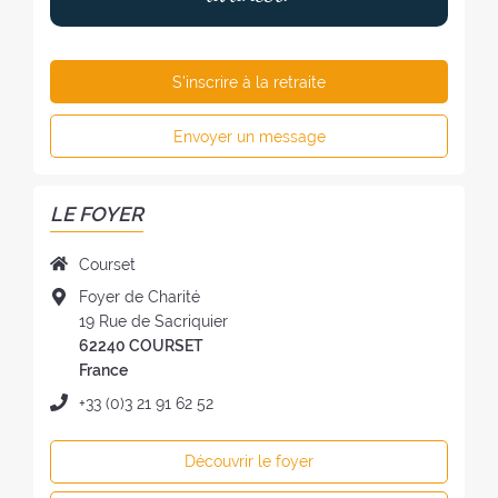
S'inscrire à la retraite
Envoyer un message
LE FOYER
N
Courset
o
A
Foyer de Charité
m
d
19 Rue de Sacriquier
d
r
62240 COURSET
u
e
France
f
s
T
+33 (0)3 21 91 62 52
o
s
é
y
e
l
e
Découvrir le foyer
d
é
r
u