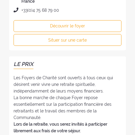
e
France
f
s
T
+33(0)4 75 68 79 00
o
s
é
y
e
l
e
Découvrir le foyer
d
é
r
u
p
:
Situer sur une carte
f
h
o
o
y
n
e
e
LE PRIX
r
:
:
Les Foyers de Charité sont ouverts à tous ceux qui
désirent venir vivre une retraite spirituelle,
indépendamment de leurs moyens financiers.
La bonne marche de chaque Foyer repose
essentiellement sur la participation financière des
retraitants et le travail des membres de la
Communauté.
Lors de la retraite, vous serez invités à participer
librement aux frais de votre séjour.