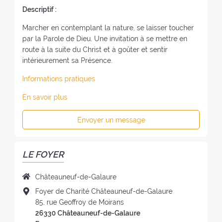
Descriptif :
Marcher en contemplant la nature, se laisser toucher
par la Parole de Dieu. Une invitation à se mettre en
route à la suite du Christ et à goûter et sentir
intérieurement sa Présence.
Informations pratiques
En savoir plus
Envoyer un message
LE FOYER
N
Châteauneuf-de-Galaure
o
A
Foyer de Charité Châteauneuf-de-Galaure
m
d
85, rue Geoffroy de Moirans
d
r
26330 Châteauneuf-de-Galaure
u