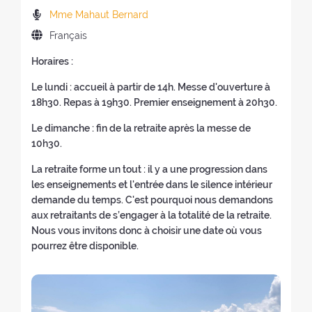
r
o
e
r
a
(
P
Mme Mahaut Bernard
é
k
(
a
t
r
r
e
L
Français
(
n
e
e
é
d
a
n
o
(
d
t
d
Horaires :
e
n
o
u
n
e
o
i
l
g
u
v
o
l
u
Le lundi : accueil à partir de 14h. Messe d'ouverture à
c
a
u
v
e
u
a
r
18h30. Repas à 19h30. Premier enseignement à 20h30.
a
r
e
e
l
v
r
à
t
e
d
Le dimanche : fin de la retraite après la messe de
l
l
e
e
l
e
t
e
10h30.
l
e
l
t
'
u
r
l
e
f
l
r
a
r
La retraite forme un tout : il y a une progression dans
a
a
f
e
e
a
c
s
les enseignements et l'entrée dans le silence intérieur
i
r
e
n
f
i
c
:
demande du temps. C'est pourquoi nous demandons
t
e
n
ê
e
t
u
aux retraitants de s’engager à la totalité de la retraite.
e
t
ê
t
n
e
e
Nous vous invitons donc à choisir une date où vous
:
r
t
r
ê
:
i
pourrez être disponible.
a
r
e
t
l
i
e
)
r
)
t
)
e
e
)
: