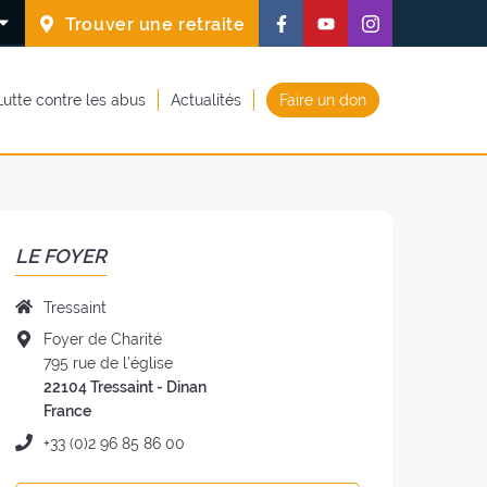
Suivez-
Suivez-
Suivez-
Trouver une retraite
nous
nous
nous
sur
sur
sur
Lutte contre les abus
Actualités
Faire un don
Facebook
Youtube
Instagram
(nouvelle
(nouvelle
(nouvelle
fenêtre)
fenêtre)
fenêtre)
LE FOYER
Nom
Tressaint
du
Adresse
Foyer de Charité
foyer
du
795 rue de l'église
:
foyer
22104 Tressaint - Dinan
:
France
Téléphone
+33 (0)2 96 85 86 00
: