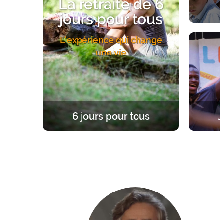
La retraite de 6
jours pour tous
Une exp
L'expérience qui change
Un acc
une vie
6 jours pour tous
Une expérience unique et fondatrice,
Une re
à la lumière de l’Evangile. 6 jours
d’âge
dans le silence pour se former, prier,
enrac
célébrer sa foi ou se mettre en
chemin.