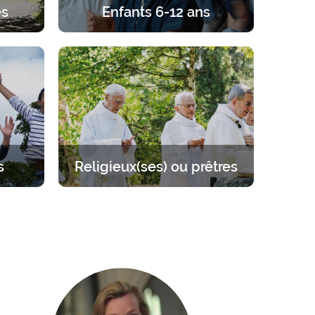
és
Enfants 6-12 ans
gard de
Retraites pour les enfants de 6 à 12
 couple,
ans. Un programme équilibré entre
r.
prière, enseignements, jeux et
activités.
s
Religieux(ses) ou prêtres
 sur
Se mettre à l’écart pour se
llant de
ressourcer auprès du Seigneur.