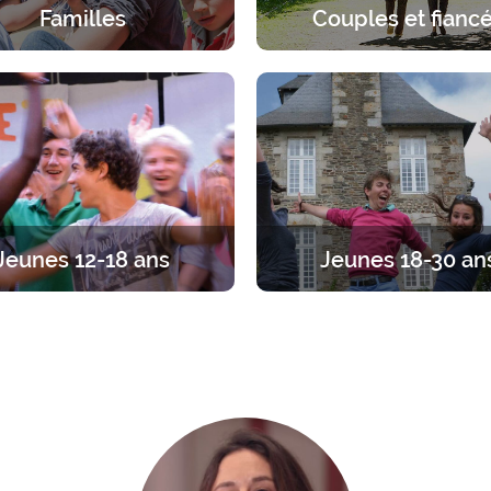
Familles
Couples et fianc
érience spirituelle en famille.
Une pause à deux sous le re
ueil spécifique à chaque âge,
Dieu. 2 jours pour s’arrêter en
parents et enfants.
discerner, dialoguer, prie
Jeunes 12-18 ans
Jeunes 18-30 an
traite entre ados, par tranches
Du temps pour se recentrer
s. Diverses propositions pour
l’essentiel. Des propositions a
iner sa foi en vivant l’amitié
1 jour à 1 an.
entre jeunes.