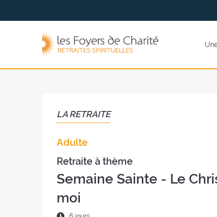
Aller
Aller au
au
contenu
menu
Les
Une 
Foyers
de
Charité
(retour
à
l'accueil)
LA RETRAITE
Adulte
Retraite à thème
Semaine Sainte - Le Chris
moi
Durée
6 jours