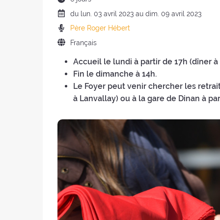
de
Date
du
lun.
03 avril 2023 au
dim.
09 avril 2023
la
de
Prédicateurs
Père Roger Hébert
retraite
la
:
:
Langue
Français
retraite
de
:
Accueil le
lundi
à partir de 17h (dîner à
la
Fin le dimanche à 14h.
retraite
Le Foyer peut venir chercher les retrai
:
à Lanvallay) ou à la gare de Dinan à par