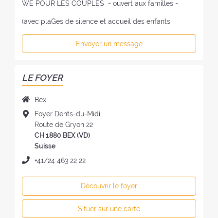
WE POUR LES COUPLES - ouvert aux familles -
(avec plaGes de silence et accueil des enfants
Envoyer un message
LE FOYER
N
Bex
o
A
Foyer Dents-du-Midi
m
d
Route de Gryon 22
d
r
CH 1880 BEX (VD)
u
e
Suisse
f
s
T
+41/24 463 22 22
o
s
é
y
e
l
e
Découvrir le foyer
d
é
r
u
p
:
Situer sur une carte
f
h