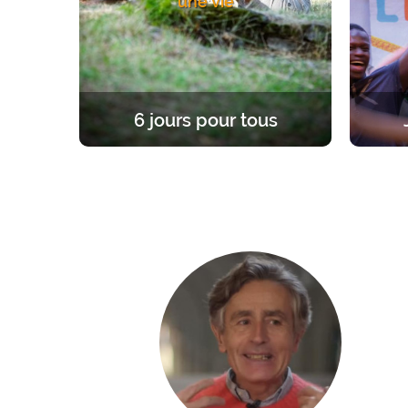
une vie
6 jours pour tous
Une expérience unique et fondatrice,
Une re
à la lumière de l’Evangile. 6 jours
d’âge
dans le silence pour se former, prier,
enrac
célébrer sa foi ou se mettre en
chemin.