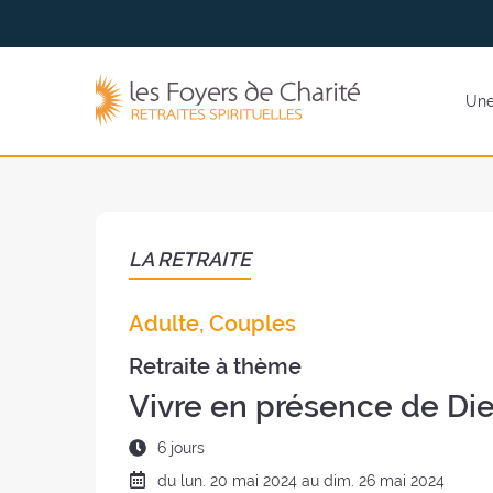
Aller
Aller au
au
contenu
menu
Les
Une 
Foyers
de
Charité
(retour
à
l'accueil)
LA RETRAITE
Adulte, Couples
Retraite à thème
Vivre en présence de Di
Durée
6 jours
de
Date
du
lun.
20 mai 2024 au
dim.
26 mai 2024