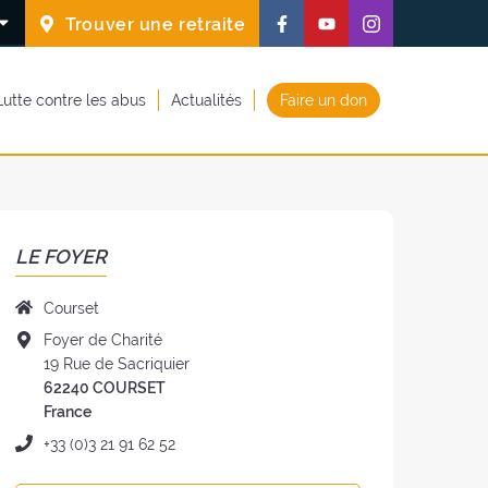
Suivez-
Suivez-
Suivez-
Trouver une retraite
nous
nous
nous
sur
sur
sur
Lutte contre les abus
Actualités
Faire un don
Facebook
Youtube
Instagram
(nouvelle
(nouvelle
(nouvelle
fenêtre)
fenêtre)
fenêtre)
LE FOYER
Nom
Courset
du
Adresse
Foyer de Charité
foyer
du
19 Rue de Sacriquier
:
foyer
62240 COURSET
:
France
Téléphone
+33 (0)3 21 91 62 52
: