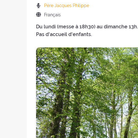
la
de
Prédicateurs
Père Jacques Philippe
retraite
la
:
:
Langue
Français
retraite
de
:
Du lundi (messe à 18h30) au dimanche 13h.
la
Pas d'accueil d'enfants.
retraite
: