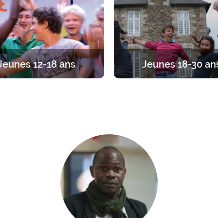
Jeunes 12-18 ans
Jeunes 18-30 an
traite entre ados, par tranches
Du temps pour se recentrer
s. Diverses propositions pour
l’essentiel. Des propositions a
iner sa foi en vivant l’amitié
1 jour à 1 an.
entre jeunes.