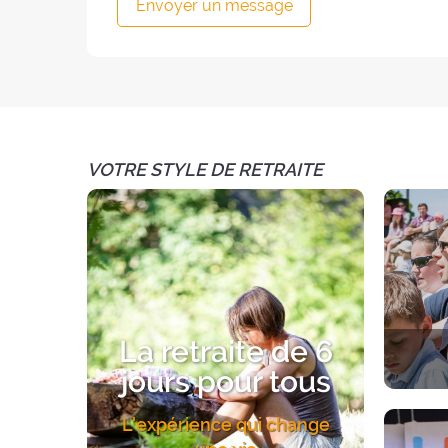
Envoyer un message
VOTRE STYLE DE RETRAITE
La retraite de 6
jours pour tous
Une exp
L'expérience qui change
Un acc