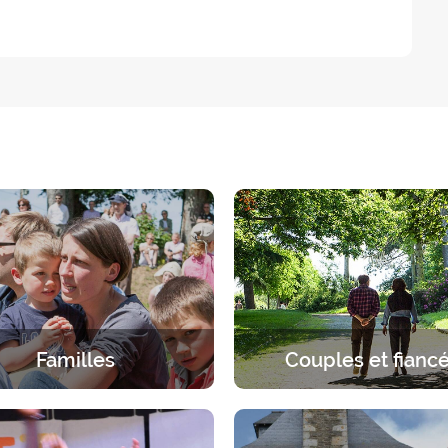
Familles
Couples et fianc
érience spirituelle en famille.
Une pause à deux sous le re
ueil spécifique à chaque âge,
Dieu. 2 jours pour s’arrêter en
parents et enfants.
discerner, dialoguer, prie