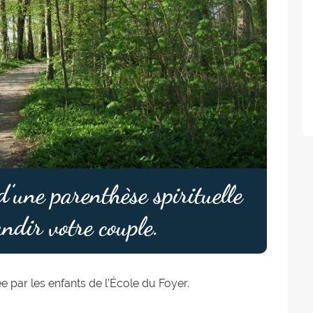
’une parenthèse spirituelle
andir votre couple.
e par les enfants de l’École du Foyer.