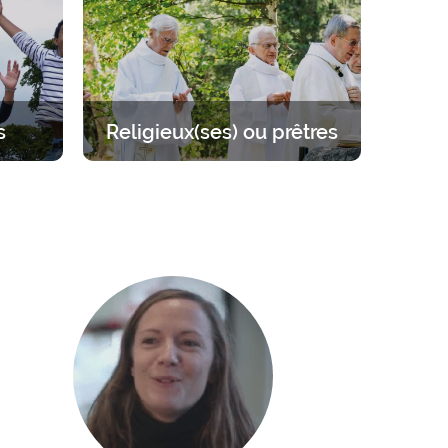
activités.
s
Religieux(ses) ou prêtres
 sur
Se mettre à l’écart pour se
llant de
ressourcer auprès du Seigneur.