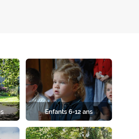
és
Enfants 6-12 ans
gard de
Retraites pour les enfants de 6 à 12
 couple,
ans. Un programme équilibré entre
r.
prière, enseignements, jeux et