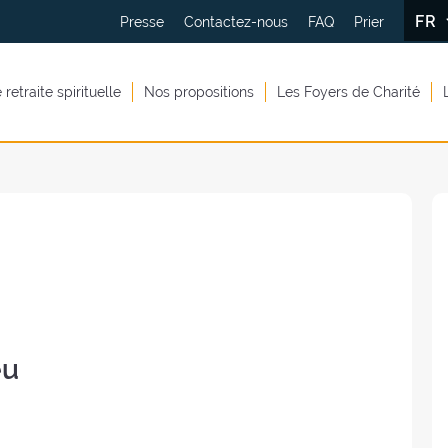
FR
Presse
Contactez-nous
FAQ
Prier
retraite spirituelle
Nos propositions
Les Foyers de Charité
eu