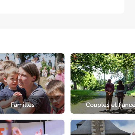
Familles
Couples et fianc
érience spirituelle en famille.
Une pause à deux sous le re
ueil spécifique à chaque âge,
Dieu. 2 jours pour s’arrêter en
parents et enfants.
discerner, dialoguer, prie