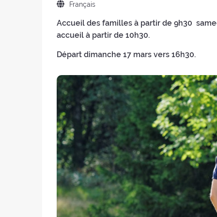
:
:
Langue
Français
retraite
de
:
Accueil des familles à partir de 9h30 same
la
accueil à partir de 10h30.
retraite
:
Départ dimanche 17 mars vers 16h30.