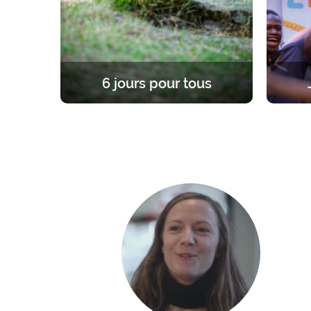
6 jours pour tous
Une expérience unique et fondatrice,
Une re
à la lumière de l’Evangile. 6 jours
d’âge
dans le silence pour se former, prier,
enrac
célébrer sa foi ou se mettre en
chemin.