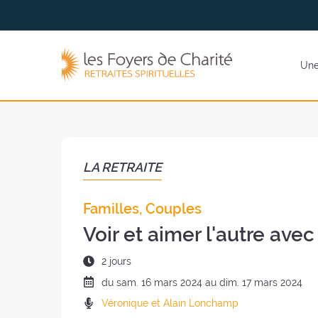
Aller
Aller au
au
contenu
menu
Les
Une 
Foyers
de
Charité
(retour
à
l'accueil)
LA RETRAITE
Familles, Couples
Voir et aimer l'autre avec
Durée
2 jours
de
Date
du
sam.
16 mars 2024 au
dim.
17 mars 2024
la
de
Prédicateurs
Véronique et Alain Lonchamp
retraite
la