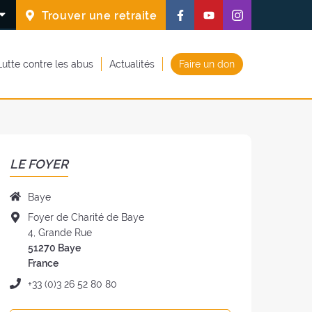
Suivez-
Suivez-
Suivez-
Trouver une retraite
nous
nous
nous
sur
sur
sur
Lutte contre les abus
Actualités
Faire un don
Facebook
Youtube
Instagram
(nouvelle
(nouvelle
(nouvelle
fenêtre)
fenêtre)
fenêtre)
LE FOYER
Nom
Baye
du
Adresse
Foyer de Charité de Baye
foyer
du
4, Grande Rue
:
foyer
51270 Baye
:
France
Téléphone
+33 (0)3 26 52 80 80
: