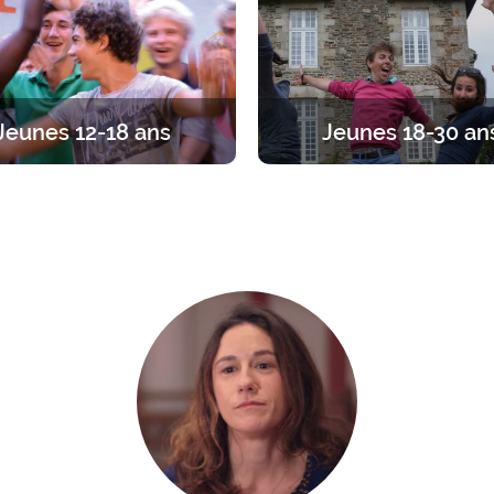
Jeunes 12-18 ans
Jeunes 18-30 an
traite entre ados, par tranches
Du temps pour se recentrer
s. Diverses propositions pour
l’essentiel. Des propositions a
iner sa foi en vivant l’amitié
1 jour à 1 an.
entre jeunes.