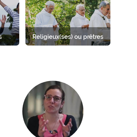
activités.
s
Religieux(ses) ou prêtres
 sur
Se mettre à l’écart pour se
llant de
ressourcer auprès du Seigneur.