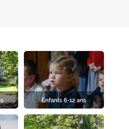
és
Enfants 6-12 ans
gard de
Retraites pour les enfants de 6 à 12
 couple,
ans. Un programme équilibré entre
r.
prière, enseignements, jeux et