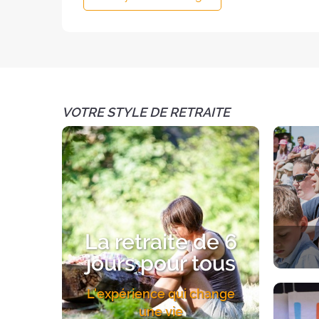
VOTRE STYLE DE RETRAITE
La retraite de 6
jours pour tous
Une exp
L'expérience qui change
Un acc
une vie