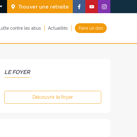
Suivez-
Suivez-
Suivez-
Trouver une retraite
nous
nous
nous
sur
sur
sur
Lutte contre les abus
Actualités
Faire un don
Facebook
Youtube
Instagram
(nouvelle
(nouvelle
(nouvelle
fenêtre)
fenêtre)
fenêtre)
LE FOYER
Découvrir le foyer