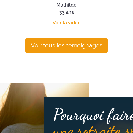
Mathilde
33 ans
Voir la vidéo
Voir tous les témoignages
Pourquoi fair
une retraite s