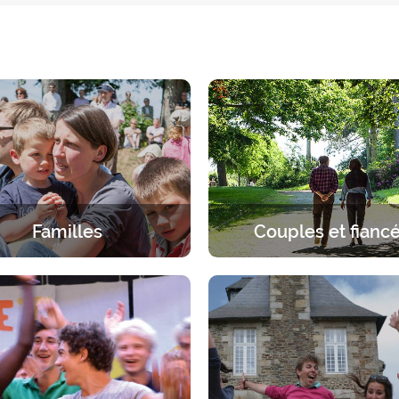
Familles
Couples et fianc
érience spirituelle en famille.
Une pause à deux sous le re
ueil spécifique à chaque âge,
Dieu. 2 jours pour s’arrêter en
parents et enfants.
discerner, dialoguer, prie