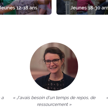
Jeunes 12-18 ans
Jeunes 18-30 an
traite entre ados, par tranches
Du temps pour se recentrer
s. Diverses propositions pour
l’essentiel. Des propositions a
iner sa foi en vivant l’amitié
1 jour à 1 an.
entre jeunes.
 a
« J'avais besoin d'un temps de repos, de
ressourcement »