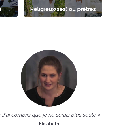
s
Religieux(ses) ou prêtres
 sur
Se mettre à l’écart pour se
llant de
ressourcer auprès du Seigneur.
« J'ai compris que je ne serais plus seule »
Elisabeth