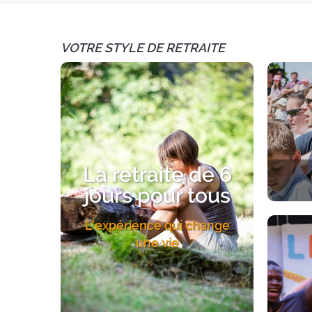
VOTRE STYLE DE RETRAITE
La retraite de 6
jours pour tous
Une exp
L'expérience qui change
Un acc
une vie