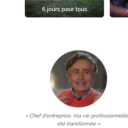
6 jours pour tous
Une expérience unique et fondatrice,
Une re
à la lumière de l’Evangile. 6 jours
d’âge
dans le silence pour se former, prier,
enrac
célébrer sa foi ou se mettre en
chemin.
« Chef d'entreprise, ma vie professionnelle
été transformée »