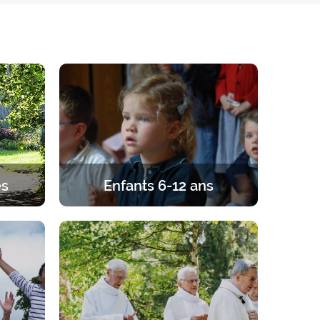
és
Enfants 6-12 ans
gard de
Retraites pour les enfants de 6 à 12
 couple,
ans. Un programme équilibré entre
r.
prière, enseignements, jeux et
activités.