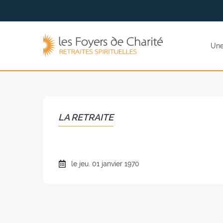
Aller
Aller au
au
contenu
menu
Les
Une 
Foyers
de
Charité
(retour
à
l'accueil)
LA RETRAITE
Date
le
jeu.
01 janvier 1970
de
la
retraite
: