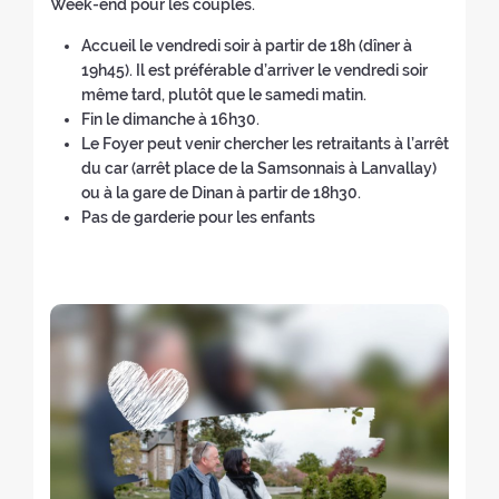
d
Week-end pour les couples.
e
n
o
e
r
(
e
i
l
g
k
(
a
r
l
Accueil le vendredi soir à partir de 18h (dîner à
c
a
u
(
n
e
a
19h45). Il est préférable d’arriver le vendredi soir
a
r
e
n
o
(
t
r
même tard, plutôt que le samedi matin.
t
e
d
o
u
n
o
e
Fin le dimanche à 16h30.
e
t
e
u
v
o
u
t
Le Foyer peut venir chercher les retraitants à l’arrêt
u
r
l
v
e
u
r
r
du car (arrêt place de la Samsonnais à Lanvallay)
r
a
a
e
l
v
à
a
ou à la gare de Dinan à partir de 18h30.
s
i
r
l
l
e
l
i
Pas de garderie pour les enfants
:
t
e
l
e
l
'
t
e
t
e
f
l
a
e
:
r
f
e
e
c
:
a
e
n
f
c
i
n
ê
e
u
t
ê
t
n
e
e
t
r
ê
i
:
r
e
t
l
e
)
r
)
)
e
)