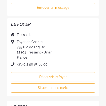
Envoyer un message
LE FOYER
N
Tressaint
o
A
Foyer de Charité
m
d
795 rue de l'église
d
r
22104 Tressaint - Dinan
u
e
France
f
s
T
+33 (0)2 96 85 86 00
o
s
é
y
e
l
e
Découvrir le foyer
d
é
r
u
p
:
Situer sur une carte
f
h
o
o
y
n
e