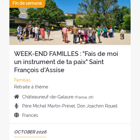
e
R
Fin de semana
:
d
r
l
E
e
o
r
T
l
:
e
I
r
t
R
e
i
O
t
r
:
i
o
WEEK-END FAMILLES : "Fais de moi
r
:
o
un instrument de ta paix" Saint
:
François d'Assise
C
Familias
a
E
Retraite à thème
t
s
L
Châteauneuf-de-Galaure
(Francia, 26)
e
t
u
P
Père Michel Martin-Prével, Don Joachim Roueil
g
i
g
r
o
l
I
Francés
a
e
r
o
d
r
d
í
d
i
d
P
OCTOBER 2026
i
a
e
o
e
E