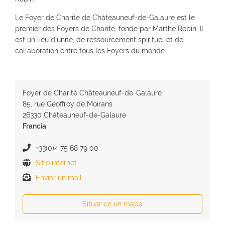
u
e
n
(
e
v
u
Le Foyer de Charité de Châteauneuf-de-Galaure est le
v
v
a
e
premier des Foyers de Charité, fondé par Marthe Robin. Il
o
a
v
v
est un lieu d’unité, de ressourcement spirituel et de
l
v
e
a
collaboration entre tous les Foyers du monde.
v
e
n
v
e
n
t
e
r
t
a
n
a
D
Foyer de Charité Châteauneuf-de-Galaure
a
n
t
l
i
85, rue Geoffroy de Moirans
n
a
a
i
r
26330 Châteauneuf-de-Galaure
a
)
n
n
e
Francia
)
a
i
c
)
c
c
N
+33(0)4 75 68 79 00
i
i
ú
o
Sitio internet
-
ó
m
)
N
Enviar un mail
-
n
e
u
N
d
r
e
u
e
o
Situar en un mapa
v
e
l
d
a
v