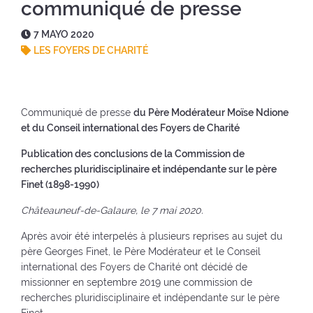
communiqué de presse
u
e
n
(
e
v
u
v
F
7 MAYO 2020
v
a
e
o
e
LES FOYERS DE CHARITÉ
a
v
v
l
c
v
e
a
v
h
e
n
v
e
a
n
t
e
r
:
Communiqué de presse
du Père Modérateur Moïse Ndione
t
a
n
a
et du Conseil international des Foyers de Charité
a
n
t
l
n
a
a
i
Publication des conclusions de la Commission de
a
)
n
n
recherches pluridisciplinaire et indépendante sur le père
)
a
i
Finet (1898-1990)
)
c
i
Châteauneuf-de-Galaure, le 7 mai 2020.
o
Après avoir été interpelés à plusieurs reprises au sujet du
)
père Georges Finet, le Père Modérateur et le Conseil
international des Foyers de Charité ont décidé de
missionner en septembre 2019 une commission de
recherches pluridisciplinaire et indépendante sur le père