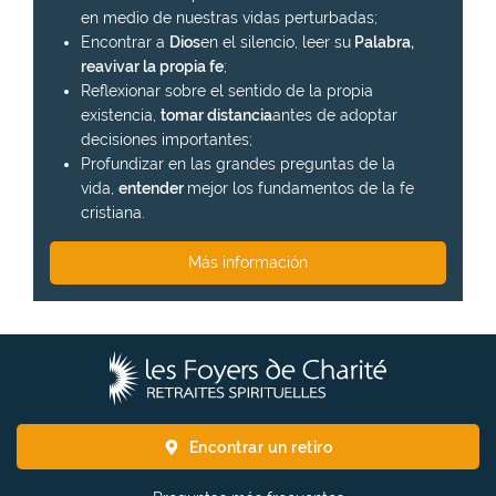
en medio de nuestras vidas perturbadas;
Encontrar a
Dios
en el silencio, leer su
Palabra,
reavivar la propia fe
;
Reflexionar sobre el sentido de la propia
existencia,
tomar distancia
antes de adoptar
decisiones importantes;
Profundizar en las grandes preguntas de la
vida,
entender
mejor los fundamentos de la fe
cristiana.
Más información
L
o
s
F
Encontrar un retiro
o
y