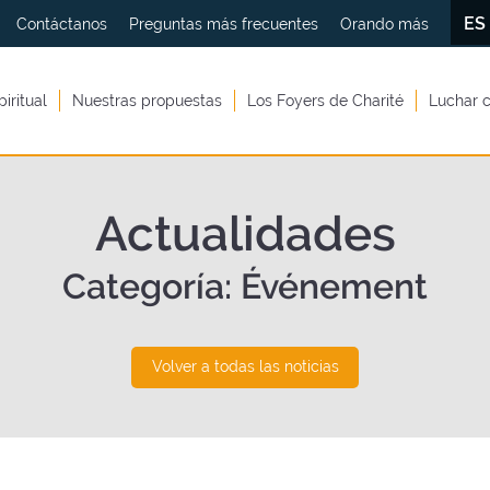
E
Contáctanos
Preguntas más frecuentes
Orando más
piritual
Nuestras propuestas
Los Foyers de Charité
Luchar c
Actualidades
Categoría:
Événement
Volver a todas las noticias