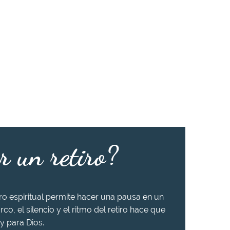
r un retiro?
iro espiritual permite hacer una pausa en un
rco, el silencio y el ritmo del retiro hace que
y para Dios.