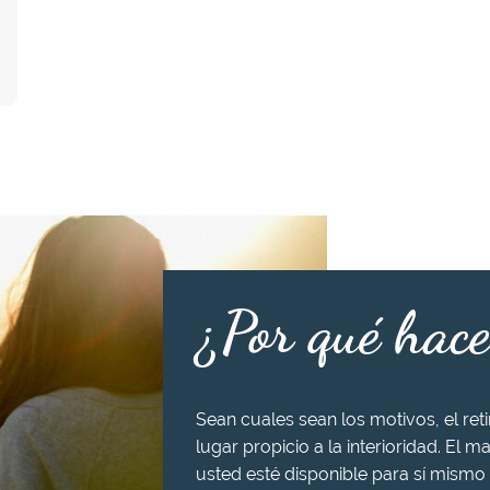
¿Por qué hace
Sean cuales sean los motivos, el ret
lugar propicio a la interioridad. El ma
usted esté disponible para sí mismo 