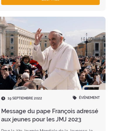
ÉVÉNEMENT
Fecha
19 SEPTIEMBRE 2022
:
Message du pape François adressé
aux jeunes pour les JMJ 2023
Pour la 37e Journée Mondiale de la Jeunesse, le