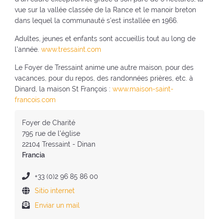
u
e
n
(
vue sur la vallée classée de la Rance et le manoir breton
e
v
u
v
dans lequel la communauté s'est installée en 1966.
v
a
e
o
a
v
v
Adultes, jeunes et enfants sont accueillis tout au long de
l
v
e
a
l'année.
www.tressaint.com
v
e
n
v
e
Le Foyer de Tressaint anime une autre maison, pour des
n
t
e
r
vacances, pour du repos, des randonnées prières, etc. à
t
a
n
a
Dinard, la maison St François :
www.maison-saint-
a
n
t
l
francois.com
n
a
a
i
a
)
n
n
D
Foyer de Charité
)
a
i
i
795 rue de l'église
)
c
r
22104 Tressaint - Dinan
i
e
Francia
o
c
)
c
N
+33 (0)2 96 85 86 00
i
ú
Sitio internet
-
ó
m
N
Enviar un mail
-
n
e
u
N