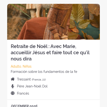
d
L
:
n
i
e
R
d
r
l
E
e
o
r
T
l
:
e
I
r
t
R
e
i
O
t
r
:
i
o
Retraite de Noël : Avec Marie,
r
:
o
accueillir Jésus et faire tout ce qu’il
:
nous dira
C
Adulto, Niños
a
E
Formación sobre los fundamentos de la fe
t
s
L
Tressaint
(Francia, 22)
e
t
u
P
Père Jean-Noël Dol
g
i
g
r
o
l
I
Francés
a
e
r
o
d
r
d
í
d
i
d
P
DECEMBER 2026