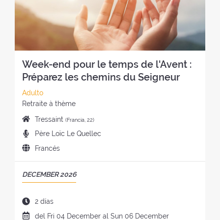
:
r
T
l
:
e
I
r
t
R
e
i
O
t
r
:
i
o
Week-end pour le temps de l'Avent :
r
:
o
Préparez les chemins du Seigneur
:
C
Adulto
a
E
Retraite à thème
t
s
L
Tressaint
(Francia, 22)
e
t
u
P
Père Loïc Le Quellec
g
i
g
r
o
l
I
Francés
a
e
r
o
d
r
d
í
d
i
d
P
DECEMBER 2026
i
a
e
o
e
E
c
d
l
m
l
R
a
e
r
D
2 días
a
r
Í
d
l
e
u
d
F
del
Fri
04 December
al
Sun
06 December
e
O