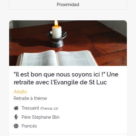
Proximidad
"Il est bon que nous soyons ici !" Une
retraite avec l'Evangile de St Luc
C
Adulto
a
E
Retraite à thème
t
s
L
Tressaint
(Francia, 22)
e
t
u
P
Père Stéphane Blin
g
i
g
r
o
l
I
Francés
a
e
r
o
d
r