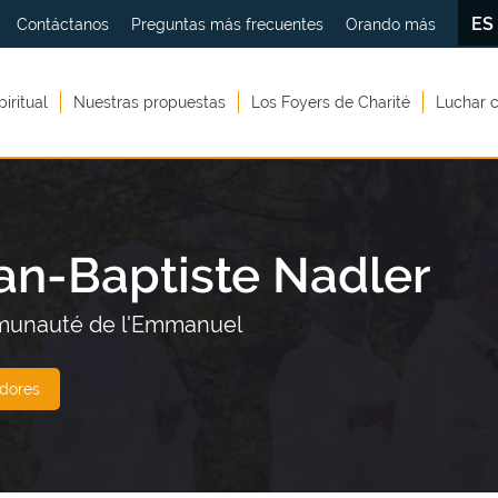
E
Contáctanos
Preguntas más frecuentes
Orando más
piritual
Nuestras propuestas
Los Foyers de Charité
Luchar c
an-Baptiste Nadler
mmunauté de l'Emmanuel
adores