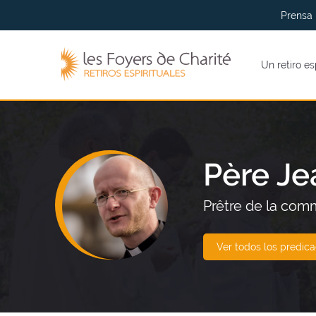
Ir al
Ir a
Prensa
menu
contenidos
Los
Un retiro es
Foyers
de
Charité
(volver
al
inicio)
Père Je
Prêtre de la co
Ver todos los predic