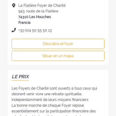
o
D
La Flatière Foyer de Charité
m
i
943, route de la Flatière
b
r
74310 Les Houches
r
e
Francia
e
c
T
+33 (0)4 50 55 50 13
d
c
e
e
i
l
l
Descubra el foyer
ó
é
f
n
f
o
Situar en un mapa
d
o
y
e
n
e
l
o
r
f
:
LE PRIX
:
o
y
Les Foyers de Charité sont ouverts à tous ceux qui
e
désirent venir vivre une retraite spirituelle,
:
indépendamment de leurs moyens financiers.
La bonne marche de chaque Foyer repose
essentiellement sur la participation financière des