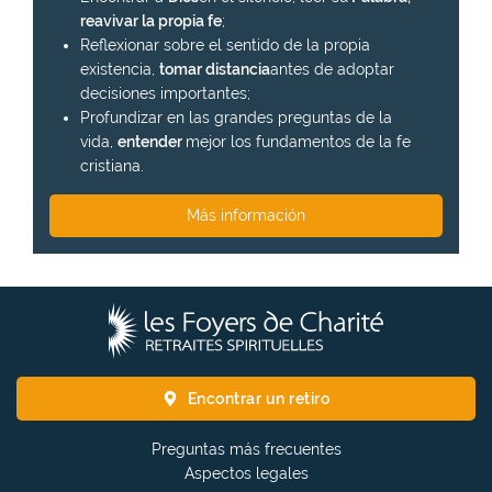
reavivar la propia fe
;
Reflexionar sobre el sentido de la propia
existencia,
tomar distancia
antes de adoptar
decisiones importantes;
Profundizar en las grandes preguntas de la
vida,
entender
mejor los fundamentos de la fe
cristiana.
Más información
L
o
s
F
Encontrar un retiro
o
y
Preguntas más frecuentes
e
Aspectos legales
r