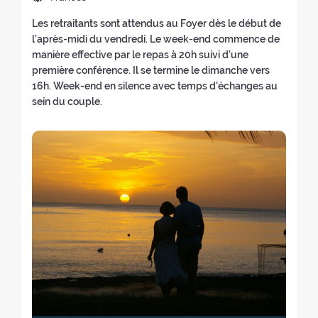
h
e
u
e
n
(
i
d
a
d
Les retraitants sont attendus au Foyer dès le début de
e
v
u
v
ó
i
d
i
l’après-midi du vendredi. Le week-end commence de
v
a
e
o
n
o
e
c
manière effective par le repas à 20h suivi d’une
a
v
v
l
d
m
l
a
première conférence. Il se termine le dimanche vers
v
e
a
v
e
a
r
d
16h. Week-end en silence avec temps d'échanges au
e
n
v
e
l
d
e
o
sein du couple.
n
t
e
r
r
e
t
r
t
a
n
a
e
l
i
e
a
n
t
l
t
r
r
s
n
a
a
i
i
e
o
:
a
)
n
n
r
t
:
)
a
i
o
i
)
c
:
r
i
o
o
:
)