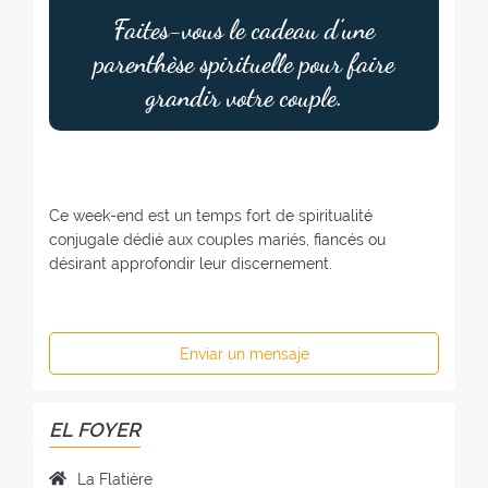
Faites-vous le cadeau d’une
parenthèse spirituelle pour faire
grandir votre couple.
Ce week-end est un temps fort de spiritualité
conjugale dédié aux couples mariés, fiancés ou
désirant approfondir leur discernement.
Enviar un mensaje
EL FOYER
N
La Flatière