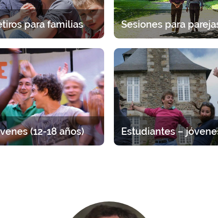
tiros para familias
eriencia espiritual en familia.
Una pausa juntos bajo la mi
cogida específica para cada
Dios. 2 días para detenerse en
edad (padres e hijos).
para discernir, dialogar y r
venes (12-18 años)
tiro entre adolescentes, por
Tiempo para volver a lo esen
 de edad. Distintas propuestas
Propuestas que van de 1 día a
a arraigar su fe viviendo la
amistad entre jóvenes.