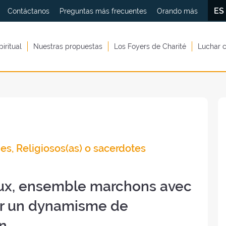
E
Contáctanos
Preguntas más frecuentes
Orando más
piritual
Nuestras propuestas
Los Foyers de Charité
Luchar c
es, Religiosos(as) o sacerdotes
eux, ensemble marchons avec
sir un dynamisme de
n.