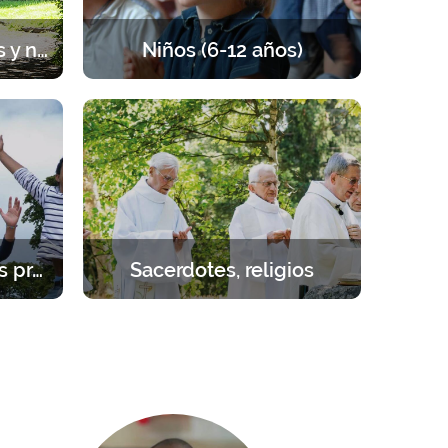
Sesiones para parejas y novios
Niños (6-12 años)
rada de
Retiros para los niños de 6 a 12 años.
 pareja,
Un programa equilibrado entre
ezar.
oración, enseñanzas, juegos y
actividades.
Estudiantes – jóvenes profesionales
Sacerdotes, religios
cial.
Retirarse para reponer fuerzas junto
 1 año.
al Señor