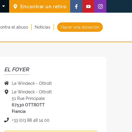
Síguenos
Síguenos
Síguenos
S
Encontrar un retiro
en
en
en
Facebook
Youtube
Instagram
ontra el abuso
Noticias
Hacer una donación
(nueva
(nueva
(nueva
ventana)
ventana)
ventana)
EL FOYER
Nombre
Le Windeck - Ottrott
del
Dirección
Le Windeck - Ottrott
foyer
del
51 Rue Principale
:
foye
67530 OTTROTT
:
Francia
Teléfono
+33 (0)3 88 48 14 00
: