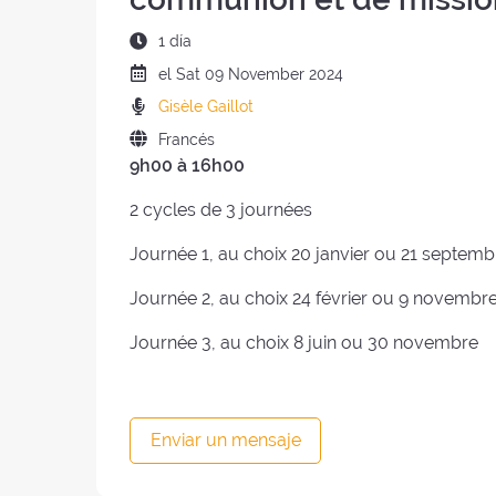
Duración
1 día
del
Fecha
el
Sat
09 November 2024
retiro
del
Predicadores
Gisèle Gaillot
:
retiro
:
Idioma
Francés
:
9h00 à 16h00
del
retiro
2 cycles de 3 journées
:
Journée 1, au choix 20 janvier ou 21 septemb
Journée 2, au choix 24 février ou 9 novembr
Journée 3, au choix 8 juin ou 30 novembre
Enviar un mensaje