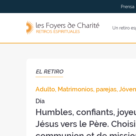
Ir al
Ir a
Prensa
menu
contenidos
Los
Un retiro es
Foyers
de
Charité
(volver
al
inicio)
EL RETIRO
Adulto, Matrimonios, parejas, Jóven
Día
Humbles, confiants, joy
Jésus vers le Père. Choi
communion et de missio