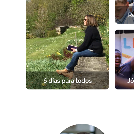
Re
Una exp
Una a
6 días para todos
Jó
Una experiencia única y fundante, a
Un re
la luz del Evangelio. 6 en silencio
grupos
para formarse, rezar y celebrar la
par
propia fe.