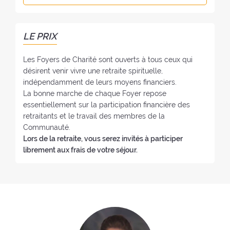
o
y
e
n
e
l
o
r
f
:
LE PRIX
:
o
y
Les Foyers de Charité sont ouverts à tous ceux qui
e
désirent venir vivre une retraite spirituelle,
:
indépendamment de leurs moyens financiers.
La bonne marche de chaque Foyer repose
essentiellement sur la participation financière des
retraitants et le travail des membres de la
Communauté.
Lors de la retraite, vous serez invités à participer
librement aux frais de votre séjour.