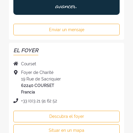
avancer.
Enviar un mensaje
EL FOYER
N
Courset
o
D
Foyer de Charité
m
i
19 Rue de Sacriquier
b
r
62240 COURSET
r
e
Francia
e
c
T
+33 (0)3 21 91 62 52
d
c
e
e
i
l
l
Descubra el foyer
ó
é
f
n
f
o
Situar en un mapa
d