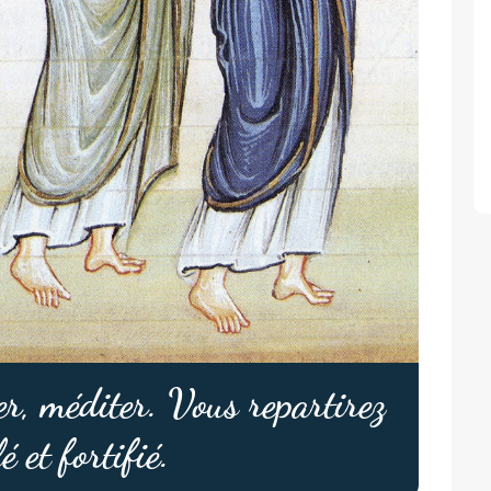
er, méditer. Vous repartirez
é et fortifié.