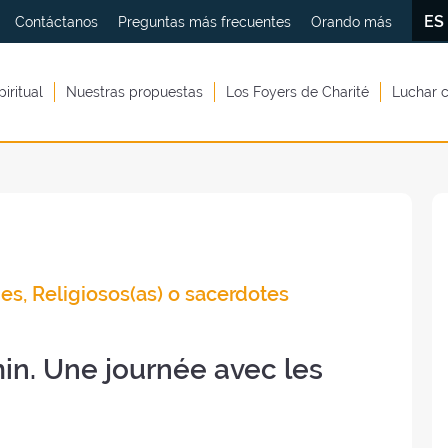
E
Contáctanos
Preguntas más frecuentes
Orando más
piritual
Nuestras propuestas
Los Foyers de Charité
Luchar c
es, Religiosos(as) o sacerdotes
in. Une journée avec les