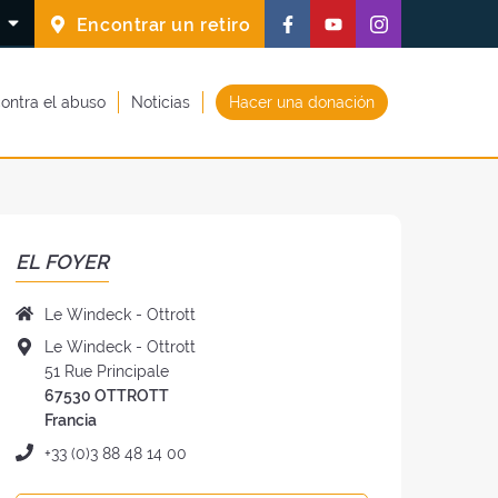
Síguenos
Síguenos
Síguenos
S
Encontrar un retiro
en
en
en
Facebook
Youtube
Instagram
ontra el abuso
Noticias
Hacer una donación
(nueva
(nueva
(nueva
ventana)
ventana)
ventana)
EL FOYER
Nombre
Le Windeck - Ottrott
del
Dirección
Le Windeck - Ottrott
foyer
del
51 Rue Principale
:
foye
67530 OTTROTT
:
Francia
Teléfono
+33 (0)3 88 48 14 00
: