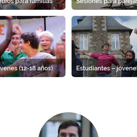
tiros para familias
eriencia espiritual en familia.
Una pausa juntos bajo la mi
cogida específica para cada
Dios. 2 días para detenerse en
edad (padres e hijos).
para discernir, dialogar y r
venes (12-18 años)
tiro entre adolescentes, por
Tiempo para volver a lo esen
 de edad. Distintas propuestas
Propuestas que van de 1 día a
a arraigar su fe viviendo la
amistad entre jóvenes.