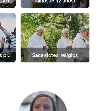
Sesiones para parejas y novios
Niños (6-12 años)
rada de
Retiros para los niños de 6 a 12 años.
 pareja,
Un programa equilibrado entre
ezar.
oración, enseñanzas, juegos y
actividades.
Estudiantes – jóvenes profesionales
Sacerdotes, religios
cial.
Retirarse para reponer fuerzas junto
 1 año.
al Señor