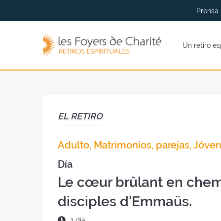
Ir al
Ir a
Prensa
menu
contenidos
Los
Un retiro es
Foyers
de
Charité
(volver
al
inicio)
EL RETIRO
Adulto, Matrimonios, parejas, Jóven
Día
Le cœur brûlant en chem
disciples d'Emmaüs.
Duración
1 día