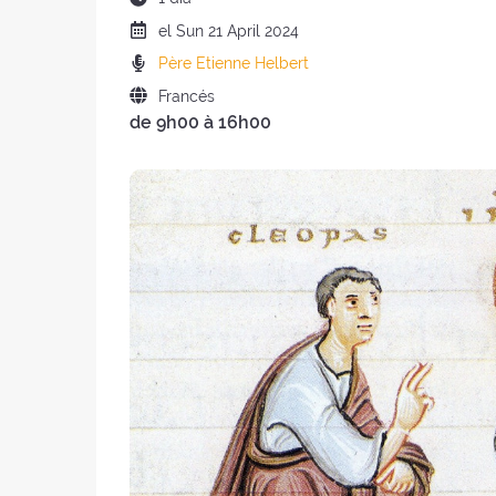
del
Fecha
el
Sun
21 April 2024
retiro
del
Predicadores
Père Etienne Helbert
:
retiro
:
Idioma
Francés
:
de 9h00 à 16h00
del
retiro
: