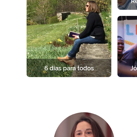
Re
Una exp
Una a
6 días para todos
Jó
Una experiencia única y fundante, a
Un re
la luz del Evangelio. 6 en silencio
grupos
para formarse, rezar y celebrar la
par
propia fe.