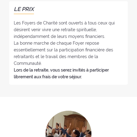
o
r
f
:
LE PRIX
:
o
y
Les Foyers de Charité sont ouverts à tous ceux qui
e
désirent venir vivre une retraite spirituelle,
:
indépendamment de leurs moyens financiers.
La bonne marche de chaque Foyer repose
essentiellement sur la participation financière des
retraitants et le travail des membres de la
Communauté.
Lors de la retraite, vous serez invités à participer
librement aux frais de votre séjour.