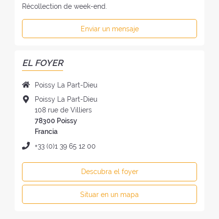
Récollection de week-end.
Enviar un mensaje
EL FOYER
N
Poissy La Part-Dieu
o
D
Poissy La Part-Dieu
m
i
108 rue de Villiers
b
r
78300 Poissy
r
e
Francia
e
c
T
+33 (0)1 39 65 12 00
d
c
e
e
i
l
l
Descubra el foyer
ó
é
f
n
f
o
Situar en un mapa
d
o
y
e
n
e
l