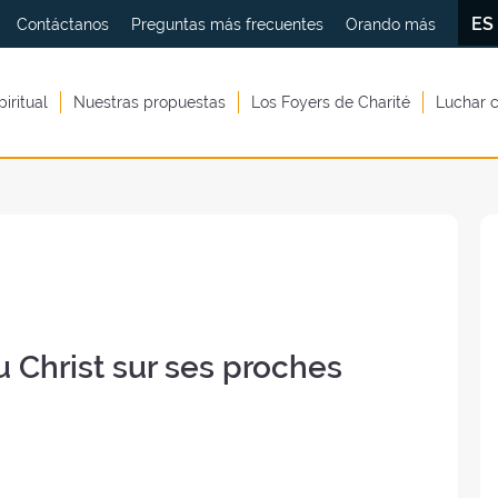
E
Contáctanos
Preguntas más frecuentes
Orando más
piritual
Nuestras propuestas
Los Foyers de Charité
Luchar c
u Christ sur ses proches