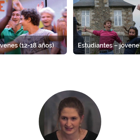
edad (padres e hijos).
para discernir, dialogar y r
venes (12-18 años)
tiro entre adolescentes, por
Tiempo para volver a lo esen
 de edad. Distintas propuestas
Propuestas que van de 1 día a
a arraigar su fe viviendo la
amistad entre jóvenes.