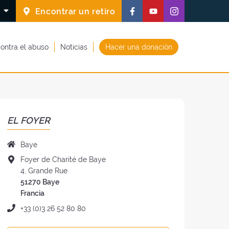
Síguenos
Síguenos
Síguenos
S
Encontrar un retiro
en
en
en
Facebook
Youtube
Instagram
ontra el abuso
Noticias
Hacer una donación
(nueva
(nueva
(nueva
ventana)
ventana)
ventana)
EL FOYER
Nombre
Baye
del
Dirección
Foyer de Charité de Baye
foyer
del
4, Grande Rue
:
foye
51270 Baye
:
Francia
Teléfono
+33 (0)3 26 52 80 80
: