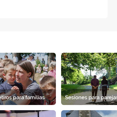
tiros para familias
eriencia espiritual en familia.
Una pausa juntos bajo la mi
cogida específica para cada
Dios. 2 días para detenerse en