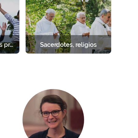
ezar.
oración, enseñanzas, juegos y
actividades.
Estudiantes – jóvenes profesionales
Sacerdotes, religios
cial.
Retirarse para reponer fuerzas junto
 1 año.
al Señor