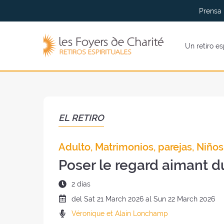
Ir al
Ir a
Prensa
menu
contenidos
Los
Un retiro es
Foyers
de
Charité
(volver
al
inicio)
EL RETIRO
Adulto, Matrimonios, parejas, Niños
Poser le regard aimant d
Duración
2 días
del
Fecha
del
Sat
21 March 2026 al
Sun
22 March 2026
retiro
del
Predicadores
Véronique et Alain Lonchamp
:
retiro