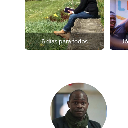
6 días para todos
Jó
Una experiencia única y fundante, a
Un re
la luz del Evangelio. 6 en silencio
grupos
para formarse, rezar y celebrar la
par
propia fe.