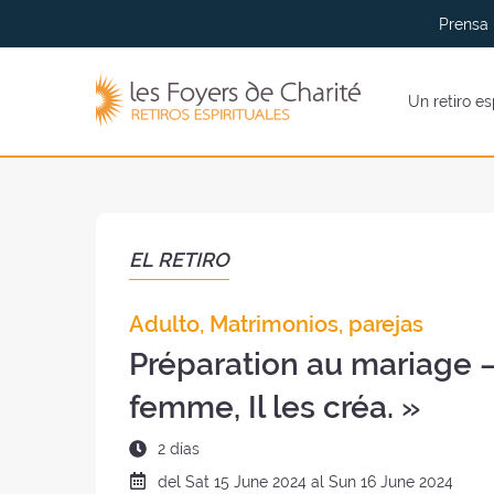
Ir al
Ir a
Prensa
menu
contenidos
Los
Un retiro es
Foyers
de
Charité
(volver
al
inicio)
EL RETIRO
Adulto, Matrimonios, parejas
Préparation au mariage 
femme, Il les créa. »
Duración
2 días
del
Fecha
del
Sat
15 June 2024 al
Sun
16 June 2024