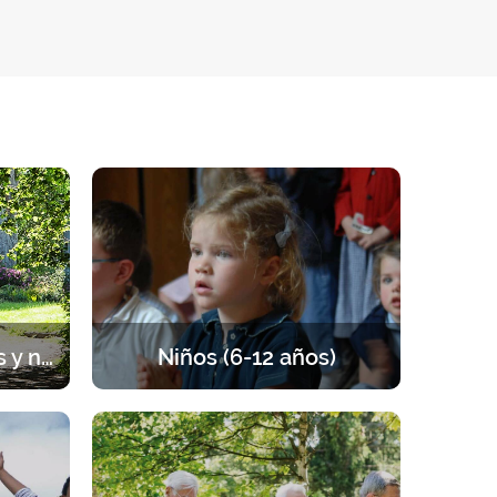
Sesiones para parejas y novios
Niños (6-12 años)
rada de
Retiros para los niños de 6 a 12 años.
 pareja,
Un programa equilibrado entre
ezar.
oración, enseñanzas, juegos y
actividades.