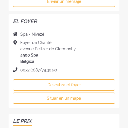
Enviar un mensaje
EL FOYER
N
Spa - Nivezé
o
D
Foyer de Charité
m
i
avenue Peltzer de Clermont 7
b
r
4900 Spa
r
e
Bélgica
e
c
T
0032 (0)87/79.30.90
d
c
e
e
i
l
l
Descubra el foyer
ó
é
f
n
f
o
Situar en un mapa
d
o
y
e
n
e
l
o
r
f
:
LE PRIX
:
o