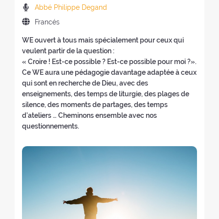
a
c
u
e
n
(
P
Abbé Philippe Degand
c
h
e
v
u
v
r
i
I
Francés
a
v
a
e
o
e
ó
d
d
a
v
v
l
d
WE ouvert à tous mais spécialement pour ceux qui
n
i
e
v
e
a
v
i
veulent partir de la question :
d
o
l
e
n
v
e
c
« Croire ! Est-ce possible ? Est-ce possible pour moi ?».
e
m
r
n
t
e
r
a
Ce WE aura une pédagogie davantage adaptée à ceux
l
a
e
t
a
n
a
d
qui sont en recherche de Dieu, avec des
r
d
t
a
n
t
l
o
enseignements, des temps de liturgie, des plages de
e
e
i
n
a
a
i
r
silence, des moments de partages, des temps
t
l
r
a
)
n
n
e
d’ateliers … Cheminons ensemble avec nos
i
r
o
)
a
i
s
questionnements.
r
e
:
)
c
:
o
t
i
:
i
o
r
)
o
: