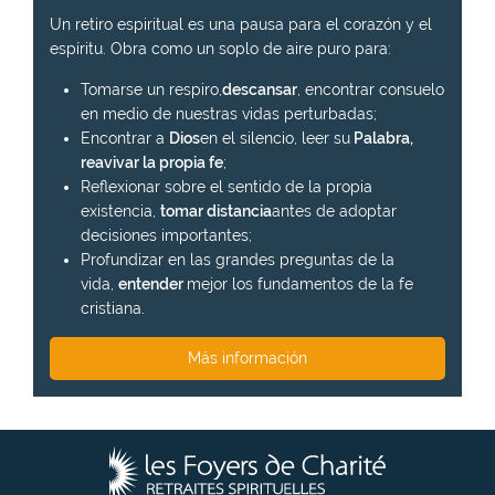
Un retiro espiritual es una pausa para el corazón y el
espíritu. Obra como un soplo de aire puro para:
Tomarse un respiro,
descansar
, encontrar consuelo
en medio de nuestras vidas perturbadas;
Encontrar a
Dios
en el silencio, leer su
Palabra,
reavivar la propia fe
;
Reflexionar sobre el sentido de la propia
existencia,
tomar distancia
antes de adoptar
decisiones importantes;
Profundizar en las grandes preguntas de la
vida,
entender
mejor los fundamentos de la fe
cristiana.
Más información
L
o