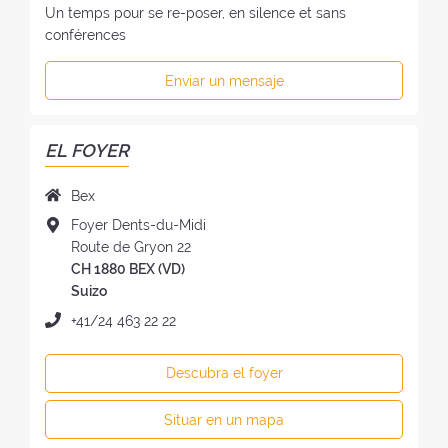
Un temps pour se re-poser, en silence et sans
conférences
Enviar un mensaje
EL FOYER
N
Bex
o
D
Foyer Dents-du-Midi
m
i
Route de Gryon 22
b
r
CH 1880 BEX (VD)
r
e
Suizo
e
c
T
+41/24 463 22 22
d
c
e
e
i
l
l
Descubra el foyer
ó
é
f
n
f
o
Situar en un mapa
d
o
y
e