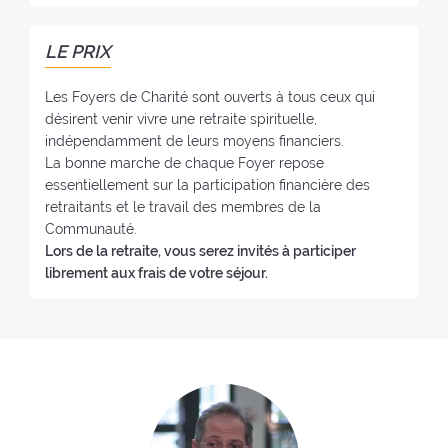
n
e
l
o
r
f
:
LE PRIX
:
o
y
Les Foyers de Charité sont ouverts à tous ceux qui
e
désirent venir vivre une retraite spirituelle,
:
indépendamment de leurs moyens financiers.
La bonne marche de chaque Foyer repose
essentiellement sur la participation financière des
retraitants et le travail des membres de la
Communauté.
Lors de la retraite, vous serez invités à participer
librement aux frais de votre séjour.