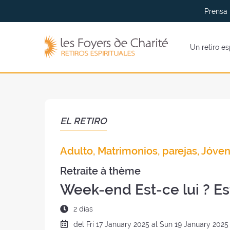
Ir al
Ir a
Prensa
menu
contenidos
Los
Un retiro es
Foyers
de
Charité
(volver
al
inicio)
EL RETIRO
Adulto, Matrimonios, parejas, Jóve
Retraite à thème
Week-end Est-ce lui ? Est
Duración
2 días
del
Fecha
del
Fri
17 January 2025 al
Sun
19 January 2025