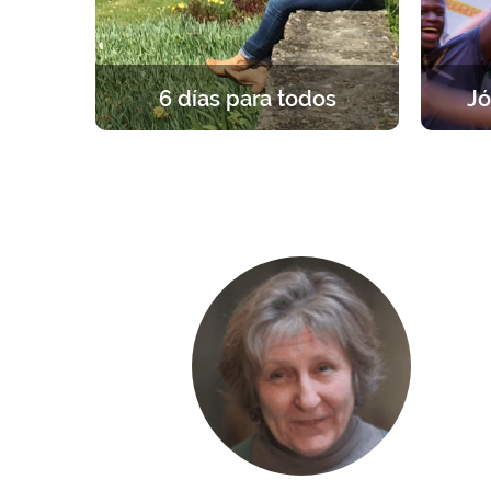
6 días para todos
Jó
Una experiencia única y fundante, a
Un re
la luz del Evangelio. 6 en silencio
grupos
para formarse, rezar y celebrar la
par
propia fe.