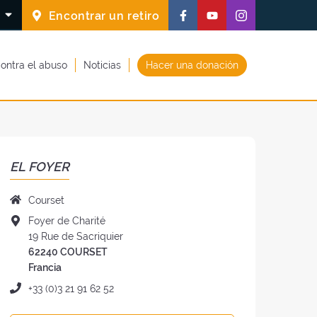
Síguenos
Síguenos
Síguenos
S
Encontrar un retiro
en
en
en
Facebook
Youtube
Instagram
ontra el abuso
Noticias
Hacer una donación
(nueva
(nueva
(nueva
ventana)
ventana)
ventana)
EL FOYER
Nombre
Courset
del
Dirección
Foyer de Charité
foyer
del
19 Rue de Sacriquier
:
foye
62240 COURSET
:
Francia
Teléfono
+33 (0)3 21 91 62 52
: