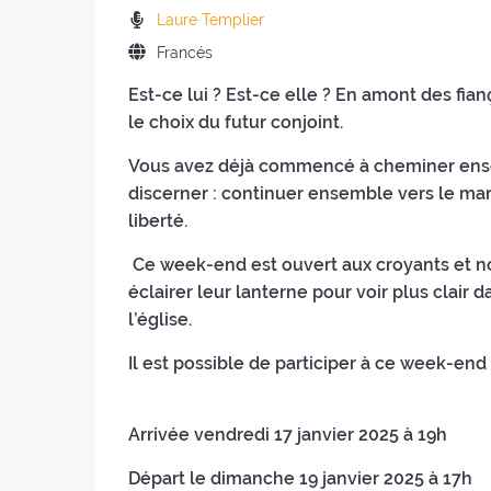
retiro
del
Predicadores
Laure Templier
:
retiro
:
Idioma
Francés
:
del
Est-ce lui ? Est-ce elle ? En amont des fia
retiro
le choix du futur conjoint.
:
Vous avez déjà commencé à cheminer ense
discerner : continuer ensemble vers le mar
liberté.
Ce week-end est ouvert aux croyants et no
éclairer leur lanterne pour voir plus clai
l’église.
Il est possible de participer à ce week-en
Arrivée vendredi 17 janvier 2025 à 19h
Départ le dimanche 19 janvier 2025 à 17h