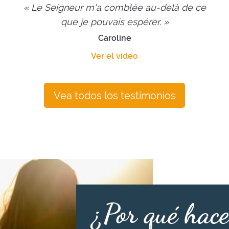
« Le Seigneur m'a comblée au-delà de ce
que je pouvais espérer. »
Caroline
Ver el video
Vea todos los testimonios
¿Por qué hace