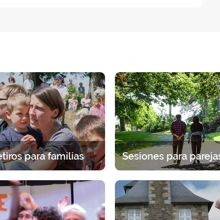
tiros para familias
eriencia espiritual en familia.
Una pausa juntos bajo la mi
cogida específica para cada
Dios. 2 días para detenerse en
edad (padres e hijos).
para discernir, dialogar y r