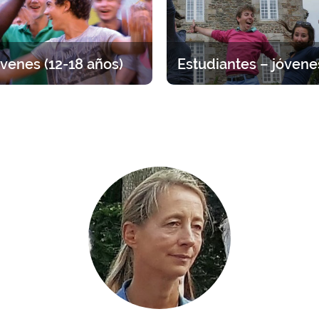
venes (12-18 años)
tiro entre adolescentes, por
Tiempo para volver a lo esen
 de edad. Distintas propuestas
Propuestas que van de 1 día a
a arraigar su fe viviendo la
amistad entre jóvenes.