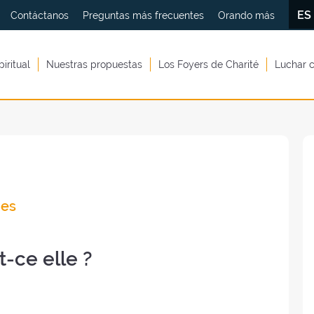
E
Contáctanos
Preguntas más frecuentes
Orando más
piritual
Nuestras propuestas
Los Foyers de Charité
Luchar c
nes
-ce elle ?