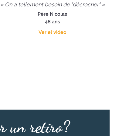
« On a tellement besoin de "décrocher" »
Père Nicolas
48 ans
Ver el video
r un retiro?