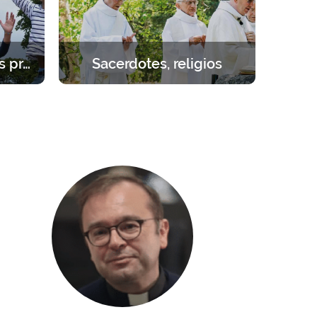
Estudiantes – jóvenes profesionales
Sacerdotes, religios
cial.
Retirarse para reponer fuerzas junto
 1 año.
al Señor