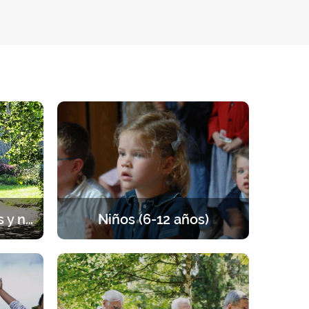
Sesiones para parejas y novios
Niños (6-12 años)
rada de
Retiros para los niños de 6 a 12 años.
 pareja,
Un programa equilibrado entre
ezar.
oración, enseñanzas, juegos y
actividades.