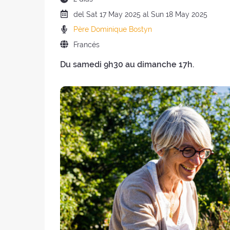
del
Fecha
del
Sat
17 May 2025 al
Sun
18 May 2025
retiro
del
Predicadores
Père Dominique Bostyn
:
retiro
:
Idioma
Francés
:
del
Du samedi 9h30 au dimanche 17h.
retiro
: