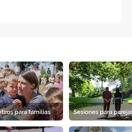
tiros para familias
eriencia espiritual en familia.
Una pausa juntos bajo la mi
cogida específica para cada
Dios. 2 días para detenerse en