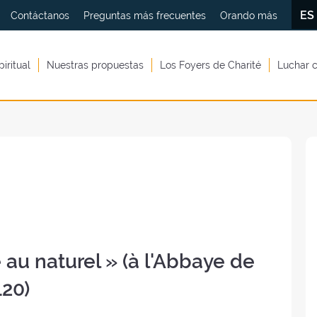
E
Contáctanos
Preguntas más frecuentes
Orando más
piritual
Nuestras propuestas
Los Foyers de Charité
Luchar c
 au naturel » (à l'Abbaye de
120)