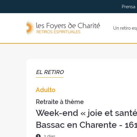
Ir al
Ir a
Prensa
menu
contenidos
Los
Un retiro es
Foyers
de
Charité
(volver
al
inicio)
EL RETIRO
Adulto
Retraite à thème
Week-end « joie et santé
Bassac en Charente - 16
Duración
2 días