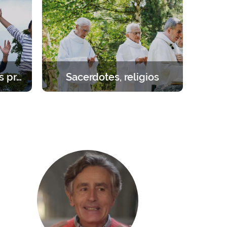
ezar.
oración, enseñanzas, juegos y
actividades.
Estudiantes – jóvenes profesionales
Sacerdotes, religios
cial.
Retirarse para reponer fuerzas junto
 1 año.
al Señor