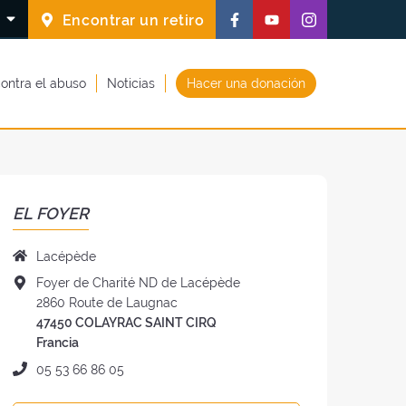
Síguenos
Síguenos
Síguenos
S
Encontrar un retiro
en
en
en
Facebook
Youtube
Instagram
ontra el abuso
Noticias
Hacer una donación
(nueva
(nueva
(nueva
ventana)
ventana)
ventana)
EL FOYER
Nombre
Lacépède
del
Dirección
Foyer de Charité ND de Lacépède
foyer
del
2860 Route de Laugnac
:
foye
47450 COLAYRAC SAINT CIRQ
:
Francia
Teléfono
05 53 66 86 05
: