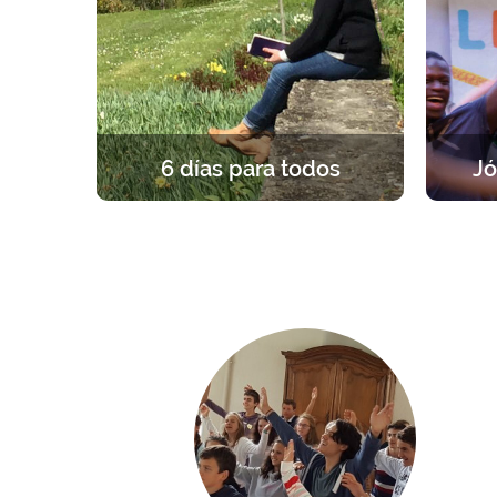
6 días para todos
Jó
Una experiencia única y fundante, a
Un re
la luz del Evangelio. 6 en silencio
grupos
para formarse, rezar y celebrar la
par
propia fe.