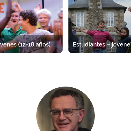
edad (padres e hijos).
para discernir, dialogar y r
venes (12-18 años)
tiro entre adolescentes, por
Tiempo para volver a lo esen
 de edad. Distintas propuestas
Propuestas que van de 1 día a
a arraigar su fe viviendo la
amistad entre jóvenes.