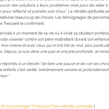
uver des solutions à leurs problèmes mais pour les aider à y
pour réfléchir et prendre soin d’eux”
. La retraite spirituelle
relativiser beaucoup de choses. Les témoignages de personn
e Tressaint le confirment.
arrivée à un moment de sa vie où il vivait sa situation profess
volte violente”
contre son père maltraitant durant son enfance
 moi-même et avec ceux qui m’ont fait du mal, plus particul
. Depuis, je suis dans une paix et une joie profonde. Je renai
e a répondu à un besoin
“de faire une pause et de voir les chos
re enfants s’est sentie
“extrêmement sereine et profondément
rieur”
.
fr/psychologie/Fiche.aspx?doc=retraite-spirituelle
]