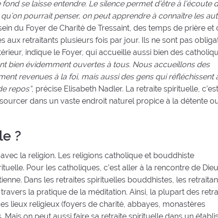
ond se laisse entendre. Le silence permet d’être à l’écoute d
qu’on pourrait penser, on peut apprendre à connaître les aut
 sein du Foyer de Charité de Tressaint, des temps de prière et
ux retraitants plusieurs fois par jour. Ils ne sont pas obliga
rieur, indique le Foyer, qui accueille aussi bien des catholi
 sont bien évidemment ouvertes à tous. Nous accueillons des
t revenues à la foi, mais aussi des gens qui réfléchissent à
de repos”
, précise Elisabeth Nadler. La retraite spirituelle, c’es
ssourcer dans un vaste endroit naturel propice à la détente o
le ?
ort avec la religion. Les religions catholique et bouddhiste
uelle. Pour les catholiques, c’est aller à la rencontre de Dieu
ne. Dans les retraites spirituelles bouddhistes, les retraitan
avers la pratique de la méditation. Ainsi, la plupart des retra
 des lieux religieux (foyers de charité, abbayes, monastères
Mais on peut aussi faire sa retraite spirituelle dans un établ