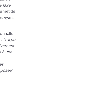
 faire
 permet de
es ayant
ionnelle
 :
“J’ai pu
ièrement
s à une
es
 posée”