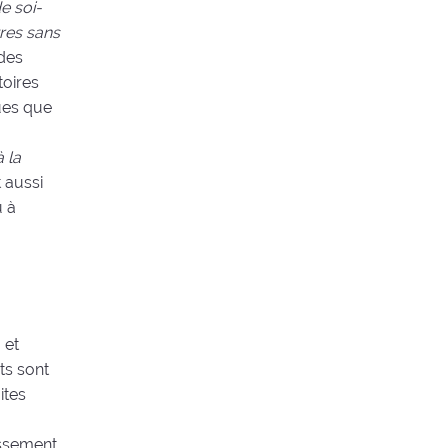
e soi-
res sans
 des
toires
ques que
 la
t aussi
u à
 et
ts sont
ites
issement