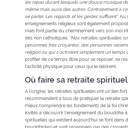
les repas durant lesquels une douce musique de f
même mais aussi des autres. Contrairement à ce 
se parler. Les regards et les gestes suffisent”
. Au
enseignements religieux sont également proposés a
mais font partie du cheminement vers son moi inté
des non catholiques.
“Nos retraites spirituelles
personnes très croyantes, des personnes récemmen
religion ou qui s’octroient simplement un temps 
profiter de ce temps libre pour se reposer, se re
l’activité physique pour ceux qui le désirent.
Où faire sa retraite spirituel
A l’origine, les retraites spirituelles ont un lien f
recommandent à tous de pratiquer la retraite spirit
mieux comprendre les fondements de la foi chrétien
invités à découvrir l’enseignement du bouddha à tr
spirituelles qui existent aujourd’hui se font dans
bouddhistes) et sont organisées par des croyants. 