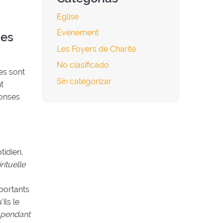
Eglise
Événement
des
Les Foyers de Charité
No clasificado
les sont
Sin categorizar
t
ponses
tidien.
ituelle
portants
ils le
 pendant