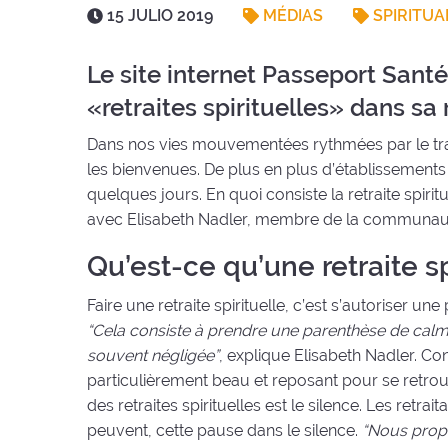
Fecha
15 JULIO 2019
MÉDIAS
SPIRITUA
:
Le site internet Passeport Sant
«retraites spirituelles» dans s
Dans nos vies mouvementées rythmées par le travail,
les bienvenues. De plus en plus d’établissements
quelques jours. En quoi consiste la retraite spir
avec Elisabeth Nadler, membre de la communauté 
Qu’est-ce qu’une retraite sp
Faire une retraite spirituelle, c’est s’autoriser un
“Cela consiste à prendre une parenthèse de calme
souvent négligée”
, explique Elisabeth Nadler. Co
particulièrement beau et reposant pour se retrou
des retraites spirituelles est le silence. Les retrait
peuvent, cette pause dans le silence.
“Nous propo