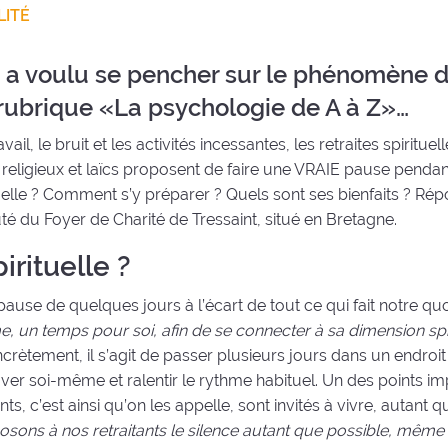
LITÉ
é a voulu se pencher sur le phénomène 
a rubrique «La psychologie de A à Z»…
 le bruit et les activités incessantes, les retraites spirituel
 religieux et laïcs proposent de faire une VRAIE pause pendan
ituelle ? Comment s’y préparer ? Quels sont ses bienfaits ? Ré
du Foyer de Charité de Tressaint, situé en Bretagne.
irituelle ?
e pause de quelques jours à l’écart de tout ce qui fait notre quo
, un temps pour soi, afin de se connecter à sa dimension spir
ncrètement, il s’agit de passer plusieurs jours dans un endroit
ver soi-même et ralentir le rythme habituel. Un des points im
ants, c’est ainsi qu’on les appelle, sont invités à vivre, autant qu’
sons à nos retraitants le silence autant que possible, même