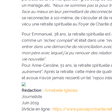
un mariage…etc.
“Nous ne sommes pas là pour tro
face au mieux en leur permettant de déconnecter 
se reconnecter à soi-même, de s’écouter et de 
vécu une retraite spirituelle au Foyer de Charité d
Pour Emmanuel, 38 ans, la retraite spirituelle est 
comme un
“échec complet”
et était dans une
“ré
entrer dans une démarche de réconciliation avec
mon père avec lequel j’ai pu renouer des relations
vie nouvelle”
.
Pour Anne-Caroline, 51 ans, la retraite spirituell
autrement”
. Après la retraite, cette mère de quat
et avoue n’avoir jamais ressenti un tel
“repos inté
Rédaction :
Annabelle Iglesias
Journaliste
Juin 2019
[Article en ligne :
https://www.passeportsante.net/