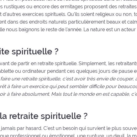
ages rustiques ou encore des ermitages proposent des retraites
t d’autres exercices spirituels. Qu’ils soient religieux ou non, 
ent dans des endroits naturels particulièrement beaux et cal
lle nous baignons le reste de l’année. La nature est un acteu
e spirituelle ?
vant de partir en retraite spirituelle. Simplement, les retraitant
, tablette ou ordinateur pendant ces quelques jours de pause e
 faire une retraite spirituelle, c’est avoir très envie de couper,
prêt à faire un exercice qui peut sembler difficile pour beaucou
voir à faire absolument. Mais tout le monde en est capable, c’
a retraite spirituelle ?
ive jamais par hasard. C’est un besoin qui survient le plus souv
igue professionnel ou émotionnel, une rupture, un deuil, la m