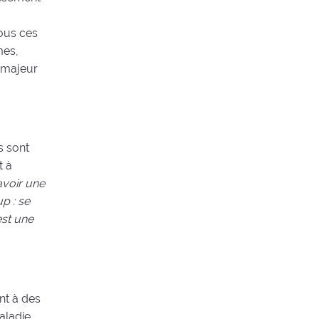
tous ces
mes,
r majeur
s sont
t à
 avoir une
p : se
est une
ent à des
aladie,