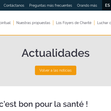
E
Contáctanos
Preguntas más frecuentes
Orando más
piritual
Nuestras propuestas
Los Foyers de Charité
Luchar c
Actualidades
Volver a las noticias
 c’est bon pour la santé !