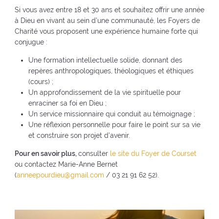
o
e
r
(
Si vous avez entre 18 et 30 ans et souhaitez offrir une année
k
(
a
r
à Dieu en vivant au sein d’une communauté, les Foyers de
(
n
e
Charité vous proposent une expérience humaine forte qui
n
o
(
t
conjugue :
o
u
n
o
u
v
o
Une formation intellectuelle solide, donnant des
u
v
e
u
repères anthropologiques, théologiques et éthiques
r
e
l
v
(cours) ;
à
l
l
e
Un approfondissement de la vie spirituelle pour
l
l
e
l
enraciner sa foi en Dieu ;
'
e
f
l
Un service missionnaire qui conduit au témoignage ;
a
f
e
e
Une réflexion personnelle pour faire le point sur sa vie
c
e
n
f
et construire son projet d’avenir.
c
n
ê
e
u
Pour en savoir plus,
consulter
le site du Foyer de Courset
ê
t
n
e
ou contactez Marie-Anne Bernet
t
r
ê
i
(
anneepourdieu@gmail.com
/ 03 21 91 62 52).
r
e
t
l
e
)
r
)
)
e
)