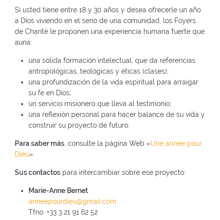
u
e
n
(
Si usted tiene entre 18 y 30 años y desea ofrecerle un año
e
v
u
v
a Dios viviendo en el seno de una comunidad, los Foyers
v
a
e
o
de Charité le proponen una experiencia humana fuerte que
a
v
v
l
auna:
v
e
a
v
e
n
v
una sólida formación intelectual, que da referencias
e
n
t
e
antropológicas, teológicas y éticas (clases);
r
t
a
n
una profundización de la vida espiritual para arraigar
a
a
n
t
su fe en Dios;
l
n
a
a
un servicio misionero que lleva al testimonio;
i
a
)
n
una reflexión personal para hacer balance de su vida y
n
)
a
construir su proyecto de futuro.
i
)
c
Para saber más
, consulte la página Web «
Une année pour
i
Dieu
».
o
)
Sus contactos
para intercambiar sobre ese proyecto:
Marie-Anne Bernet
anneepourdieu@gmail.com
Tfno: +33 3 21 91 62 52