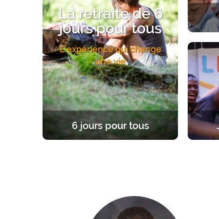
La retraite de 6
jours pour tous
Une exp
L'expérience qui change
Un acc
une vie
6 jours pour tous
Une expérience unique et fondatrice,
Une re
à la lumière de l’Evangile. 6 jours
d’âge
dans le silence pour se former, prier,
enrac
célébrer sa foi ou se mettre en
chemin.