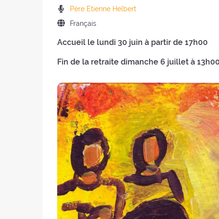
la
de
Prédicateurs
Père Etienne Helbert
retraite
la
:
:
Langue
Français
retraite
de
:
Accueil le lundi 30 juin à partir de 17h00
la
retraite
Fin de la retraite dimanche 6 juillet à 13h0
: