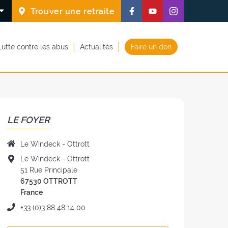
Suivez-
Suivez-
Suivez-
Trouver une retraite
nous
nous
nous
sur
sur
sur
Lutte contre les abus
Actualités
Faire un don
Facebook
Youtube
Instagram
(nouvelle
(nouvelle
(nouvelle
fenêtre)
fenêtre)
fenêtre)
LE FOYER
Nom
Le Windeck - Ottrott
du
Adresse
Le Windeck - Ottrott
foyer
du
51 Rue Principale
:
foyer
67530 OTTROTT
:
France
Téléphone
+33 (0)3 88 48 14 00
: