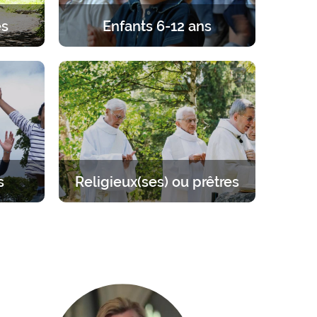
és
Enfants 6-12 ans
gard de
Retraites pour les enfants de 6 à 12
 couple,
ans. Un programme équilibré entre
r.
prière, enseignements, jeux et
activités.
s
Religieux(ses) ou prêtres
 sur
Se mettre à l’écart pour se
llant de
ressourcer auprès du Seigneur.