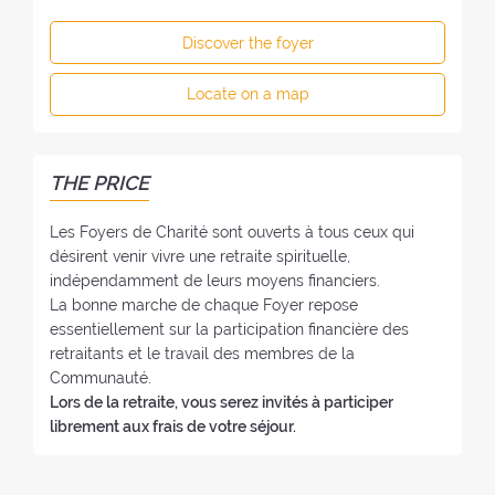
s
h
h
s
o
e
Discover the foyer
o
n
F
f
e
o
Locate on a map
t
:
y
h
e
e
r
F
THE PRICE
:
o
y
Les Foyers de Charité sont ouverts à tous ceux qui
e
désirent venir vivre une retraite spirituelle,
r
indépendamment de leurs moyens financiers.
:
La bonne marche de chaque Foyer repose
essentiellement sur la participation financière des
retraitants et le travail des membres de la
Communauté.
Lors de la retraite, vous serez invités à participer
librement aux frais de votre séjour.