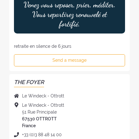
Venez vous reposer, prier, méditer.
Vous repartirez renouvelé et
fortifié.
retraite en silence de 6 jours
Send a message
THE FOYER
N
Le Windeck - Ottrott
a
A
Le Windeck - Ottrott
m
d
51 Rue Principale
e
d
67530 OTTROTT
o
r
France
f
e
P
+33 (0)3 88 48 14 00
t