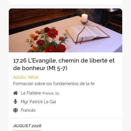
:
r
:
ó
t
d
:
L
o
n
i
e
R
:
d
r
l
E
e
o
r
T
l
:
e
I
r
t
R
e
i
O
t
r
:
i
o
17.26 L'Evangile, chemin de liberté et
r
:
o
de bonheur (Mt 5-7)
:
C
Adulto, Niños
a
E
Formación sobre los fundamentos de la fe
t
s
L
La Flatière
(Francia, 74)
e
t
u
P
Mgr Patrick Le Gal
g
i
g
r
o
l
I
Francés
a
e
r
o
d
r
d
í
d
i
d
P
AUGUST 2026
i
a
e
o