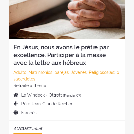
d
r
l
E
e
o
r
T
l
:
e
I
r
t
R
e
i
O
t
r
:
i
o
En Jésus, nous avons le prêtre par
r
:
o
excellence. Participer à la messe
:
avec la lettre aux hébreux
C
Adulto, Matrimonios, parejas, Jóvenes, Religiosos(as) o
a
sacerdotes
t
E
Retraite à thème
e
s
L
Le Windeck - Ottrott
(Francia, 67)
g
t
u
P
Père Jean-Claude Reichert
o
i
g
r
r
l
I
Francés
a
e
í
o
d
r
d
a
d
i
d
P
AUGUST 2026
i
d
e
o