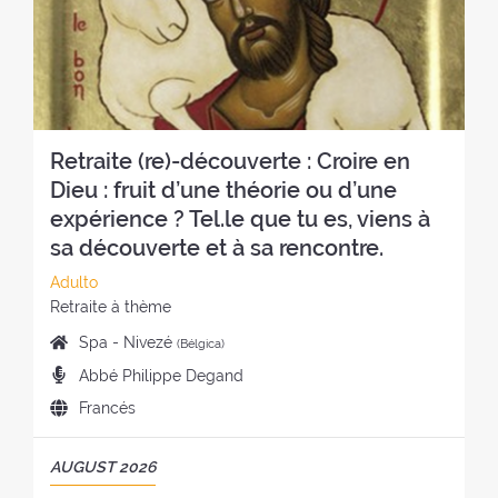
e
o
r
T
l
:
e
I
r
t
R
e
i
O
t
r
:
i
o
Retraite (re)-découverte : Croire en
r
:
o
Dieu : fruit d’une théorie ou d’une
:
expérience ? Tel.le que tu es, viens à
sa découverte et à sa rencontre.
C
Adulto
a
E
Retraite à thème
t
s
L
Spa - Nivezé
(Bélgica)
e
t
u
P
Abbé Philippe Degand
g
i
g
r
o
l
I
Francés
a
e
r
o
d
r
d
í
d
i
d
P
AUGUST 2026
i
a
e
o
e
E
c